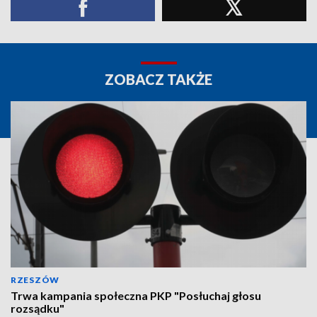
ZOBACZ TAKŻE
RZESZÓW
Trwa kampania społeczna PKP "Posłuchaj głosu
rozsądku"