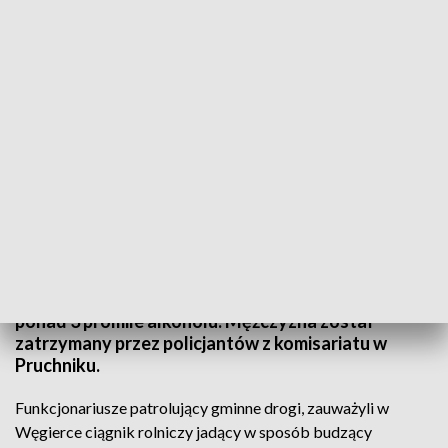
fot. KPP Jarosław
Do 3 lat więzienia, wysoka grzywna oraz zakaz
prowadzenia pojazdów grożą 36-letniemu
mieszkańcowi gminy Rokietnica, który prowadził
traktor z podpiętym pługiem, mając w organizmie
ponad 3 promile alkoholu. Mężczyzna został
zatrzymany przez policjantów z komisariatu w
Pruchniku.
Funkcjonariusze patrolujący gminne drogi, zauważyli w
Węgierce ciągnik rolniczy jadący w sposób budzący