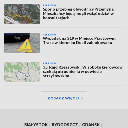
RZESZÓW
Spór o przebieg obwodnicy Przemyśla.
Mieszkańcy będą mogli wziąć udział w
konsultacjach
RZESZÓW
Wypadek na S19 w Miejscu Piastowym.
Trasa w kierunku Dukli zablokowana
RZESZÓW
35. Rajd Rzeszowski. W sobotę kierowców
czekają utrudnienia w powiecie
strzyżowskim
ZOBACZ WIĘCEJ
BIAŁYSTOK
/
BYDGOSZCZ
/
GDAŃSK
/