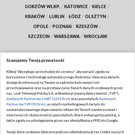
GORZÓW WLKP.
/
KATOWICE
/
KIELCE
/
KRAKÓW
/
LUBLIN
/
ŁÓDŹ
/
OLSZTYN
/
OPOLE
/
POZNAŃ
/
RZESZÓW
/
SZCZECIN
/
WARSZAWA
/
WROCŁAW
Szanujemy Twoją prywatność
Dołącz do nas:
Kliknij "Akceptuję i przechodzę do serwisu", aby wyrazić zgody na
korzystanie z technologii automatycznego śledzenia i zbierania danych,
TVP
dostęp do informacji na Twoim urządzeniu końcowym i ich
Abonament TVP
przechowywanie oraz na przetwarzanie Twoich danych osobowych przez
Regulamin TVP
nas, czyli Telewizję Polską S.A. w likwidacji (zwaną dalej również „TVP”),
Emisja w TVP
Polityka prywatności
Zaufanych Partnerów z IAB* (1201 firm)
oraz pozostałych
Zaufanych
Partnerów TVP (93 firm)
, w celach marketingowych (w tym do
Centrum informacji TVP
Moje zgody
zautomatyzowanego dopasowania reklam do Twoich zainteresowań i
mierzenia ich skuteczności) i pozostałych, które wskazujemy poniżej, a
Naziemna Telewizja Cyfrowa
Pomoc
także zgody na udostępnianie przez nas identyfikatora PPID do Google.
Sklep TVP
Biuro reklamy
Twoje dane osobowe zbierane podczas odwiedzania przez Ciebie naszych