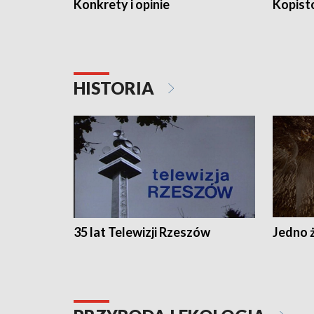
Konkrety i opinie
Kopist
HISTORIA
35 lat Telewizji Rzeszów
Jedno ż