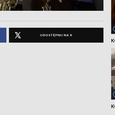
UDOSTĘPNIJ NA X
K
K