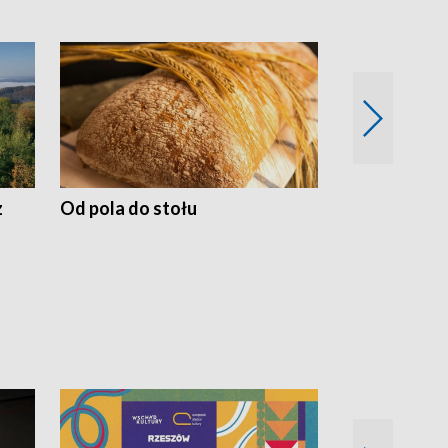
z
Od pola do stołu
50 lat ochro
przyrodnicz
Zachodnich