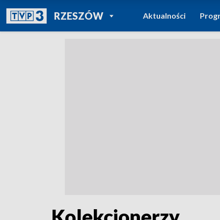
POWRÓT DO
RZESZÓW
Aktualności
Prog
TVP REGIONY
Kolekcjonerzy