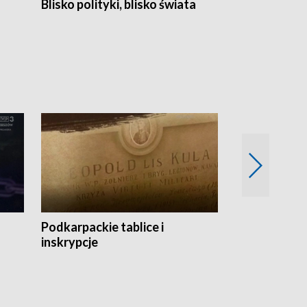
Blisko polityki, blisko świata
Popołudnie 
Podkarpackie tablice i
Szlakiem arc
inskrypcje
drewnianej