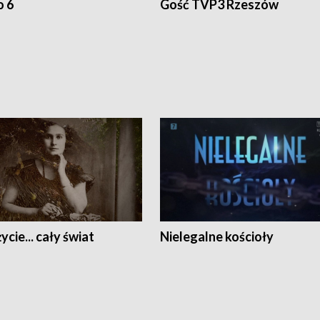
o 6
Gość TVP3 Rzeszów
ycie... cały świat
Nielegalne kościoły