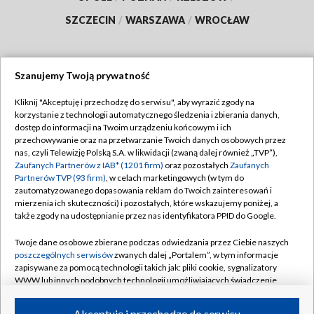
SZCZECIN
/
WARSZAWA
/
WROCŁAW
Szanujemy Twoją prywatność
Dołącz do nas:
Kliknij "Akceptuję i przechodzę do serwisu", aby wyrazić zgody na
korzystanie z technologii automatycznego śledzenia i zbierania danych,
TVP
dostęp do informacji na Twoim urządzeniu końcowym i ich
Abonament TVP
przechowywanie oraz na przetwarzanie Twoich danych osobowych przez
Regulamin TVP
nas, czyli Telewizję Polską S.A. w likwidacji (zwaną dalej również „TVP”),
Emisja w TVP
Polityka prywatności
Zaufanych Partnerów z IAB* (1201 firm)
oraz pozostałych
Zaufanych
Partnerów TVP (93 firm)
, w celach marketingowych (w tym do
Centrum informacji TVP
Moje zgody
zautomatyzowanego dopasowania reklam do Twoich zainteresowań i
mierzenia ich skuteczności) i pozostałych, które wskazujemy poniżej, a
Naziemna Telewizja Cyfrowa
Pomoc
także zgody na udostępnianie przez nas identyfikatora PPID do Google.
Sklep TVP
Biuro reklamy
Twoje dane osobowe zbierane podczas odwiedzania przez Ciebie naszych
Rada Programowa
Kontakt
poszczególnych serwisów
zwanych dalej „Portalem”, w tym informacje
zapisywane za pomocą technologii takich jak: pliki cookie, sygnalizatory
System NOS
WWW lub innych podobnych technologii umożliwiających świadczenie
dopasowanych i bezpiecznych usług, personalizację treści oraz reklam,
Informacje o nadawcy
Kanały
udostępnianie funkcji mediów społecznościowych oraz analizowanie
Akceptuję i przechodzę do serwisu