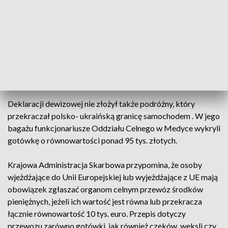
został skontrolowany przez funkcjonariuszy Oddziału
Celnego Kolejowego Przemyśl- Medyka z pomocą
urządzenia RTG. Znajdowały się w nim dolary, euro i hrywny.
Podróżny ukarany został mandatem w wysokości 10 tys.
złotych. To kolejny w ostatnim czasie wykryty przypadek
nielegalnego przewozu dewiz przez polsko-ukraińską
granicę.
Deklaracji dewizowej nie złożył także podróżny, który
przekraczał polsko- ukraińską granicę samochodem . W jego
bagażu funkcjonariusze Oddziału Celnego w Medyce wykryli
gotówkę o równowartości ponad 95 tys. złotych.
Krajowa Administracja Skarbowa przypomina, że osoby
wjeżdżające do Unii Europejskiej lub wyjeżdżające z UE mają
obowiązek zgłaszać organom celnym przewóz środków
pieniężnych, jeżeli ich wartość jest równa lub przekracza
łącznie równowartość 10 tys. euro. Przepis dotyczy
przewozu zarówno gotówki, jak również czeków, weksli czy