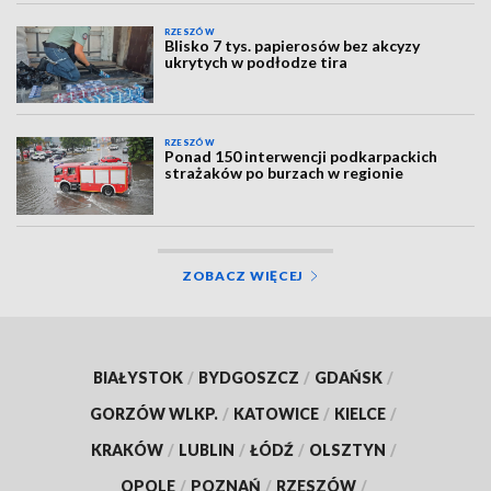
RZESZÓW
Blisko 7 tys. papierosów bez akcyzy
ukrytych w podłodze tira
RZESZÓW
Ponad 150 interwencji podkarpackich
strażaków po burzach w regionie
ZOBACZ WIĘCEJ
BIAŁYSTOK
/
BYDGOSZCZ
/
GDAŃSK
/
GORZÓW WLKP.
/
KATOWICE
/
KIELCE
/
KRAKÓW
/
LUBLIN
/
ŁÓDŹ
/
OLSZTYN
/
OPOLE
/
POZNAŃ
/
RZESZÓW
/