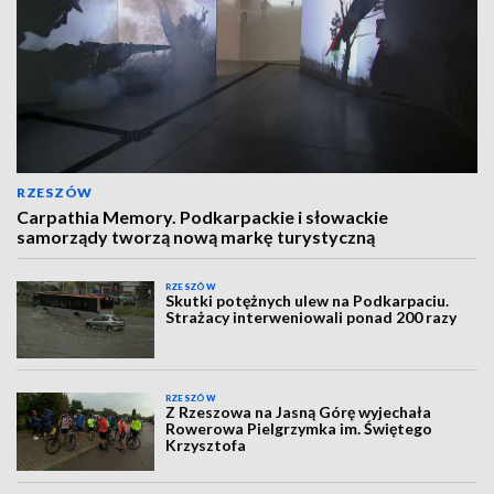
RZESZÓW
Carpathia Memory. Podkarpackie i słowackie
samorządy tworzą nową markę turystyczną
RZESZÓW
Skutki potężnych ulew na Podkarpaciu.
Strażacy interweniowali ponad 200 razy
RZESZÓW
Z Rzeszowa na Jasną Górę wyjechała
Rowerowa Pielgrzymka im. Świętego
Krzysztofa