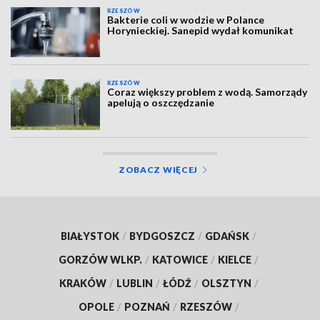
RZESZÓW
Bakterie coli w wodzie w Polance
Horynieckiej. Sanepid wydał komunikat
RZESZÓW
Coraz większy problem z wodą. Samorządy
apelują o oszczędzanie
ZOBACZ WIĘCEJ
BIAŁYSTOK
/
BYDGOSZCZ
/
GDAŃSK
/
GORZÓW WLKP.
/
KATOWICE
/
KIELCE
/
KRAKÓW
/
LUBLIN
/
ŁÓDŹ
/
OLSZTYN
/
OPOLE
/
POZNAŃ
/
RZESZÓW
/