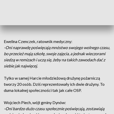
-Jest takie powiedzenie, czym skorupka za młodu nasiąknie,
tym na starość trąca i wpajanie od wczesnych lat
umiejętności medycznych tym dzieciom jest jak najbardziej
słuszne i celowe.
Ewelina Czenczek, ratownik medyczny:
-Oni naprawdę poświęcają mnóstwo swojego wolnego czasu,
bo przecież mają szkołę, swoje zajęcia, a jednak wieczorami
siedzą w remizach i uczą się, żeby na takich zawodach dać z
siebie jak najwięcej.
Tylko w samej Harcie młodzieżową drużynę pożarniczą
tworzy 20 osób. Dziś reprezentowały ich dwie drużyny. To
duma lokalnej społeczności tak jak całe OSP.
Wojciech Piech, wójt gminy Dynów:
-Oni bardzo dużo czasu społecznie poświęcają, zostawiają