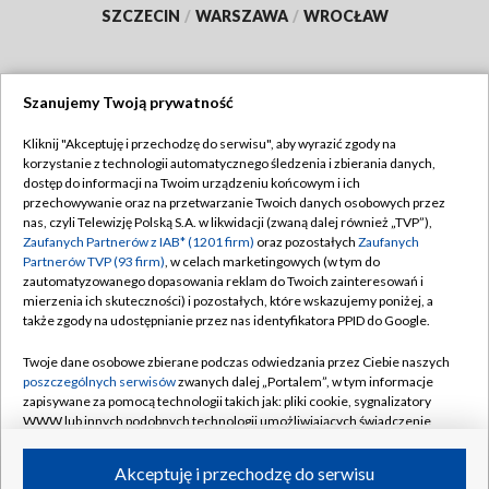
SZCZECIN
/
WARSZAWA
/
WROCŁAW
Szanujemy Twoją prywatność
Dołącz do nas:
Kliknij "Akceptuję i przechodzę do serwisu", aby wyrazić zgody na
korzystanie z technologii automatycznego śledzenia i zbierania danych,
TVP
dostęp do informacji na Twoim urządzeniu końcowym i ich
Abonament TVP
przechowywanie oraz na przetwarzanie Twoich danych osobowych przez
Regulamin TVP
nas, czyli Telewizję Polską S.A. w likwidacji (zwaną dalej również „TVP”),
Emisja w TVP
Polityka prywatności
Zaufanych Partnerów z IAB* (1201 firm)
oraz pozostałych
Zaufanych
Partnerów TVP (93 firm)
, w celach marketingowych (w tym do
Centrum informacji TVP
Moje zgody
zautomatyzowanego dopasowania reklam do Twoich zainteresowań i
mierzenia ich skuteczności) i pozostałych, które wskazujemy poniżej, a
Naziemna Telewizja Cyfrowa
Pomoc
także zgody na udostępnianie przez nas identyfikatora PPID do Google.
Sklep TVP
Biuro reklamy
Twoje dane osobowe zbierane podczas odwiedzania przez Ciebie naszych
Rada Programowa
Kontakt
poszczególnych serwisów
zwanych dalej „Portalem”, w tym informacje
zapisywane za pomocą technologii takich jak: pliki cookie, sygnalizatory
System NOS
WWW lub innych podobnych technologii umożliwiających świadczenie
dopasowanych i bezpiecznych usług, personalizację treści oraz reklam,
Informacje o nadawcy
Kanały
udostępnianie funkcji mediów społecznościowych oraz analizowanie
Akceptuję i przechodzę do serwisu
ruchu w Internecie.
Program dla prasy