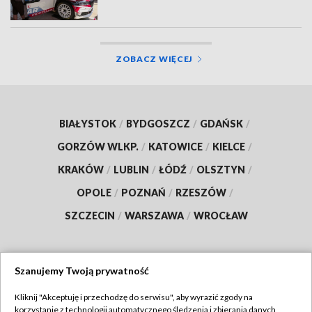
ZOBACZ WIĘCEJ
BIAŁYSTOK
/
BYDGOSZCZ
/
GDAŃSK
/
GORZÓW WLKP.
/
KATOWICE
/
KIELCE
/
KRAKÓW
/
LUBLIN
/
ŁÓDŹ
/
OLSZTYN
/
OPOLE
/
POZNAŃ
/
RZESZÓW
/
SZCZECIN
/
WARSZAWA
/
WROCŁAW
Szanujemy Twoją prywatność
Dołącz do nas:
Kliknij "Akceptuję i przechodzę do serwisu", aby wyrazić zgody na
korzystanie z technologii automatycznego śledzenia i zbierania danych,