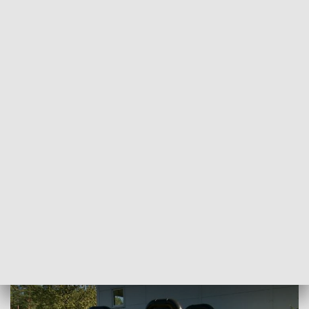
POWRÓT DO
RZESZÓW
TVP REGIONY
Ochrona stacji uzdatniania wody -
ćwiczenia służb w Nowej Dębie
2025-09-25
Ilona Małek