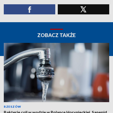
ZOBACZ TAKŻE
RZESZÓW
Bakterie coli w wodzie w Polance Horynieckiej. Sanepid