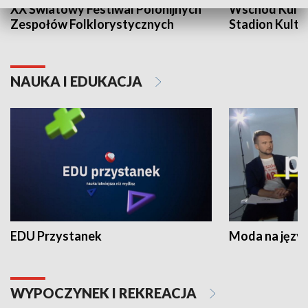
XX Światowy Festiwal Polonijnych
Wschód Kultur
Zespołów Folklorystycznych
Stadion Kultu
NAUKA I EDUKACJA
EDU Przystanek
Moda na język
WYPOCZYNEK I REKREACJA