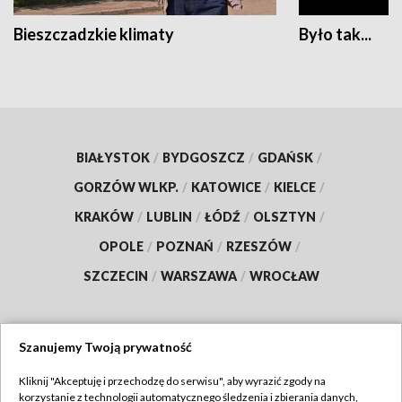
Bieszczadzkie klimaty
Było tak...
BIAŁYSTOK
/
BYDGOSZCZ
/
GDAŃSK
/
GORZÓW WLKP.
/
KATOWICE
/
KIELCE
/
KRAKÓW
/
LUBLIN
/
ŁÓDŹ
/
OLSZTYN
/
OPOLE
/
POZNAŃ
/
RZESZÓW
/
SZCZECIN
/
WARSZAWA
/
WROCŁAW
Szanujemy Twoją prywatność
Dołącz do nas:
Kliknij "Akceptuję i przechodzę do serwisu", aby wyrazić zgody na
korzystanie z technologii automatycznego śledzenia i zbierania danych,
TVP