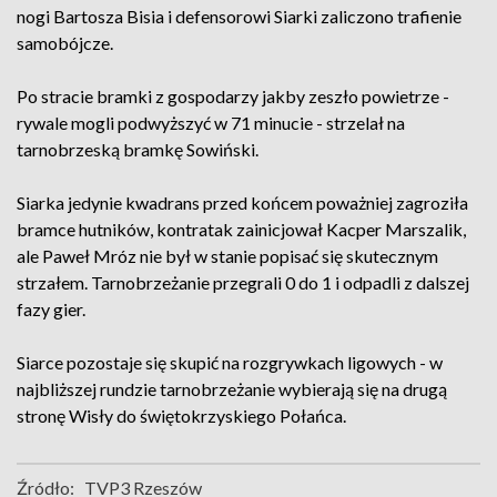
nogi Bartosza Bisia i defensorowi Siarki zaliczono trafienie
samobójcze.
Po stracie bramki z gospodarzy jakby zeszło powietrze -
rywale mogli podwyższyć w 71 minucie - strzelał na
tarnobrzeską bramkę Sowiński.
Siarka jedynie kwadrans przed końcem poważniej zagroziła
bramce hutników, kontratak zainicjował Kacper Marszalik,
ale Paweł Mróz nie był w stanie popisać się skutecznym
strzałem. Tarnobrzeżanie przegrali 0 do 1 i odpadli z dalszej
fazy gier.
Siarce pozostaje się skupić na rozgrywkach ligowych - w
najbliższej rundzie tarnobrzeżanie wybierają się na drugą
stronę Wisły do świętokrzyskiego Połańca.
Źródło:
TVP3 Rzeszów