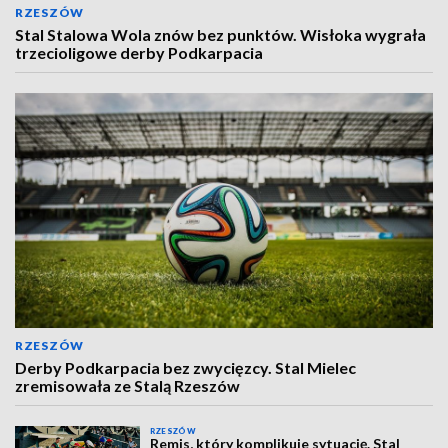
RZESZÓW
Stal Stalowa Wola znów bez punktów. Wisłoka wygrała
trzecioligowe derby Podkarpacia
RZESZÓW
Derby Podkarpacia bez zwycięzcy. Stal Mielec
zremisowała ze Stalą Rzeszów
RZESZÓW
Remis, który komplikuje sytuację. Stal