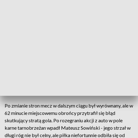
drugoligowcem nie byli bez szans. To Siarka stworzyła w tym
meczu pierwsza groźniejszą sytuację - w siódmej minucie po
akcji Konrada Misztala strzelał Tomasz Matuszewski. W 32
minucie piłka znalazła się w bramce rywali - po uderzeniu
głową Pawła Mroza, ale napastnik Siartki był na pozycji
spalonej i sędzia słusznie gola nie uznał.
Krakowianie poważniej zagrozili bramce strzeżonej przez
Hironima Zocza siedem minut później, w akcji eks gracz
Siarki Kacper Prusiński, ale golkiper miejscowych zachował
czyste konto.
0 do 0 do przerwy.
Po zmianie stron mecz w dalszym ciągu był wyrównany, ale w
62 minucie miejscowemu obrońcy przytrafił się błąd
skutkujący stratą gola. Po rozegraniu akcji z auto w pole
karne tarnobrzeżan wpadł Mateusz Sowiński - jego strzał w
długi róg nie był celny, ale piłka niefortunnie odbiła się od