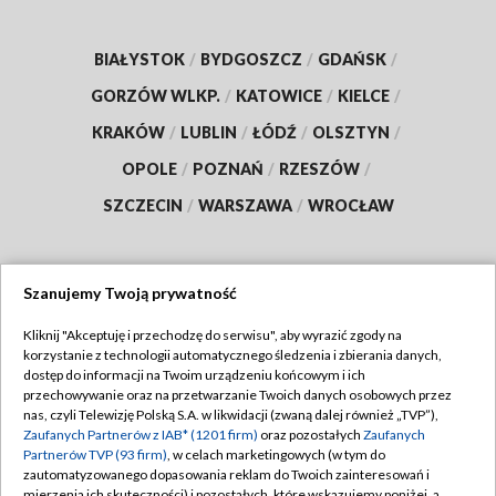
BIAŁYSTOK
/
BYDGOSZCZ
/
GDAŃSK
/
GORZÓW WLKP.
/
KATOWICE
/
KIELCE
/
KRAKÓW
/
LUBLIN
/
ŁÓDŹ
/
OLSZTYN
/
OPOLE
/
POZNAŃ
/
RZESZÓW
/
SZCZECIN
/
WARSZAWA
/
WROCŁAW
Szanujemy Twoją prywatność
Dołącz do nas:
Kliknij "Akceptuję i przechodzę do serwisu", aby wyrazić zgody na
korzystanie z technologii automatycznego śledzenia i zbierania danych,
TVP
dostęp do informacji na Twoim urządzeniu końcowym i ich
Abonament TVP
przechowywanie oraz na przetwarzanie Twoich danych osobowych przez
Regulamin TVP
nas, czyli Telewizję Polską S.A. w likwidacji (zwaną dalej również „TVP”),
Emisja w TVP
Polityka prywatności
Zaufanych Partnerów z IAB* (1201 firm)
oraz pozostałych
Zaufanych
Partnerów TVP (93 firm)
, w celach marketingowych (w tym do
Centrum informacji TVP
Moje zgody
zautomatyzowanego dopasowania reklam do Twoich zainteresowań i
mierzenia ich skuteczności) i pozostałych, które wskazujemy poniżej, a