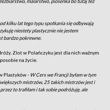
zeźbiarstwo, malarstwo, piosenka bo tutaj też
ż od kilku lat tego typu spotkania się odbywają
zykuję niestety plastycznie nie jestem
est bardzo pokrewne.
róży. Zlot w Polańczyku jest dla nich ważnym
posobie na życie.
ów Plastyków
- W Cers we Francji byłam w tym
jwiększych mistrzów, 25 takich mistrzów jest i
rzez to trafiłam i tak sobie podróżuję, ale