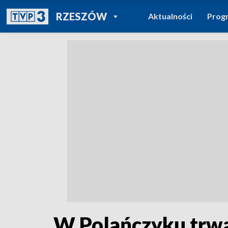
POWRÓT DO
RZESZÓW
Aktualności
Prog
TVP REGIONY
W Polańczyku trwa