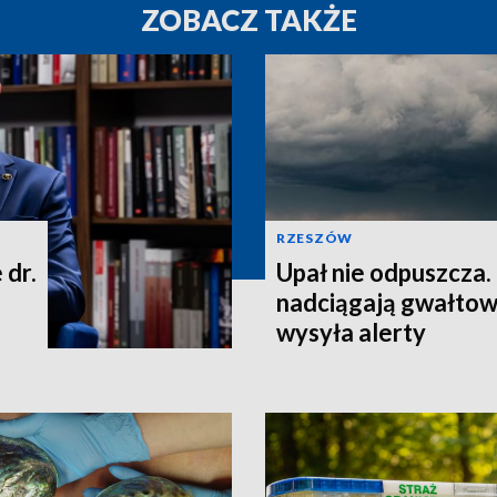
ZOBACZ TAKŻE
RZESZÓW
 dr.
Upał nie odpuszcza
nadciągają gwałtow
wysyła alerty