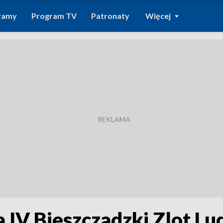
ramy
Program TV
Patronaty
Więcej
 IV Bieszczadzki Zlot Lu