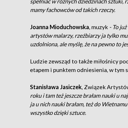
spełniać w różnych dziedzinach sztuki, r
mamy fachowców od takich rzeczy.
Joanna Mioduchowska
, muzyk
- To ju
artystów malarzy, rzeźbiarzy ja tylko mu
uzdolniona, ale myślę, że na pewno to j
Ludzie zewsząd to także miłośnicy pod
etapem i punktem odniesienia, w tym s
Stanisława Jasiczek
, Związek Artyst
roku i tam też jeszcze brałam nauki u na
ja u nich nauki brałam, też do Wietnamu p
wszystko dzięki sztuce.