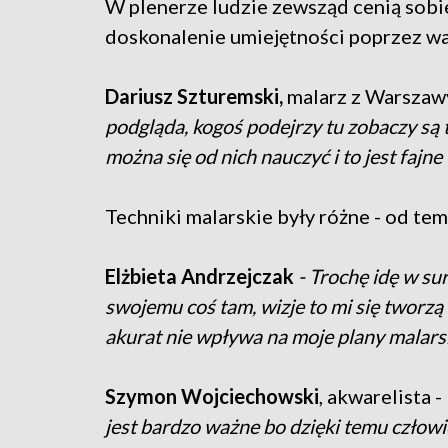
W plenerze ludzie zewsząd cenią sobie
doskonalenie umiejętności poprzez wa
Dariusz Szturemski,
malarz z Warsza
podgląda, kogoś podejrzy tu zobaczy są 
można się od nich nauczyć i to jest fajne
Techniki malarskie były różne - od temp
Elżbieta Andrzejczak
- Trochę idę w su
swojemu coś tam, wizje to mi się tworzą 
akurat nie wpływa na moje plany malarskie
Szymon Wojciechowski
, akwarelista -
jest bardzo ważne bo dzięki temu człowi