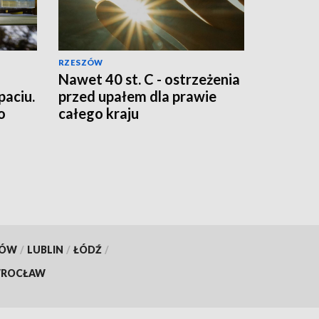
RZESZÓW
Nawet 40 st. C - ostrzeżenia
aciu.
przed upałem dla prawie
o
całego kraju
KÓW
/
LUBLIN
/
ŁÓDŹ
/
ROCŁAW