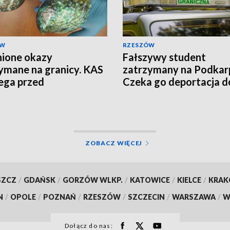
ÓW
RZESZÓW
ione okazy
Fałszywy student
ymane na granicy. KAS
zatrzymany na Podkarp
ega przed
Czeka go deportacja d
tycznymi pamiątkami
Uzbekistanu
ZOBACZ WIĘCEJ
SZCZ
/
GDAŃSK
/
GORZÓW WLKP.
/
KATOWICE
/
KIELCE
/
KRA
N
/
OPOLE
/
POZNAŃ
/
RZESZÓW
/
SZCZECIN
/
WARSZAWA
/
W
Dołącz do nas: