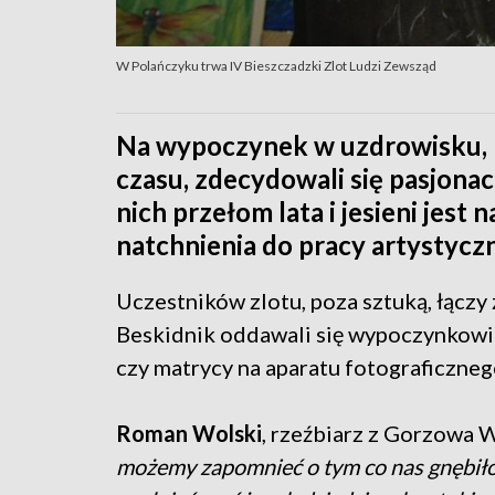
W Polańczyku trwa IV Bieszczadzki Zlot Ludzi Zewsząd
Na wypoczynek w uzdrowisku, 
czasu, zdecydowali się pasjonaci
nich przełom lata i jesieni jest
natchnienia do pracy artystyczn
Uczestników zlotu, poza sztuką, łącz
Beskidnik oddawali się wypoczynkowi i
czy matrycy na aparatu fotograficzneg
Roman Wolski
, rzeźbiarz z Gorzowa 
możemy zapomnieć o tym co nas gnębiło 