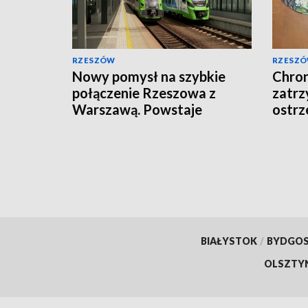
RZESZÓW
RZESZ
Nowy pomysł na szybkie
Chron
połączenie Rzeszowa z
zatrz
Warszawą. Powstaje
ostrz
Korytarz Centralny
egzo
BIAŁYSTOK
/
BYDGO
OLSZTY