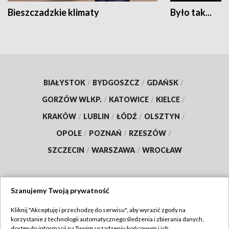
Bieszczadzkie klimaty
Było tak...
BIAŁYSTOK
/
BYDGOSZCZ
/
GDAŃSK
/
GORZÓW WLKP.
/
KATOWICE
/
KIELCE
/
KRAKÓW
/
LUBLIN
/
ŁÓDŹ
/
OLSZTYN
/
OPOLE
/
POZNAŃ
/
RZESZÓW
/
SZCZECIN
/
WARSZAWA
/
WROCŁAW
Szanujemy Twoją prywatność
Dołącz do nas:
Kliknij "Akceptuję i przechodzę do serwisu", aby wyrazić zgody na
korzystanie z technologii automatycznego śledzenia i zbierania danych,
TVP
dostęp do informacji na Twoim urządzeniu końcowym i ich