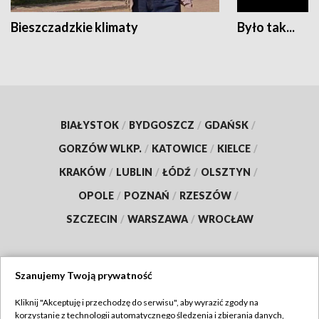
Bieszczadzkie klimaty
Było tak...
BIAŁYSTOK
/
BYDGOSZCZ
/
GDAŃSK
/
GORZÓW WLKP.
/
KATOWICE
/
KIELCE
/
KRAKÓW
/
LUBLIN
/
ŁÓDŹ
/
OLSZTYN
/
OPOLE
/
POZNAŃ
/
RZESZÓW
/
SZCZECIN
/
WARSZAWA
/
WROCŁAW
Szanujemy Twoją prywatność
Dołącz do nas:
Kliknij "Akceptuję i przechodzę do serwisu", aby wyrazić zgody na
korzystanie z technologii automatycznego śledzenia i zbierania danych,
TVP