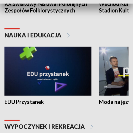
XX Światowy Festiwal Polonijnych
Wschód Kultur
Zespołów Folklorystycznych
Stadion Kultu
NAUKA I EDUKACJA
EDU Przystanek
Moda na język
WYPOCZYNEK I REKREACJA