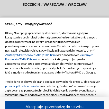
SZCZECIN
/
WARSZAWA
/
WROCŁAW
Szanujemy Twoją prywatność
Dołącz do nas:
Kliknij "Akceptuję i przechodzę do serwisu", aby wyrazić zgody na
korzystanie z technologii automatycznego śledzenia i zbierania danych,
TVP
dostęp do informacji na Twoim urządzeniu końcowym i ich
Abonament TVP
przechowywanie oraz na przetwarzanie Twoich danych osobowych przez
Regulamin TVP
nas, czyli Telewizję Polską S.A. w likwidacji (zwaną dalej również „TVP”),
Emisja w TVP
Polityka prywatności
Zaufanych Partnerów z IAB* (1201 firm)
oraz pozostałych
Zaufanych
Partnerów TVP (93 firm)
, w celach marketingowych (w tym do
Centrum informacji TVP
Moje zgody
zautomatyzowanego dopasowania reklam do Twoich zainteresowań i
mierzenia ich skuteczności) i pozostałych, które wskazujemy poniżej, a
Naziemna Telewizja Cyfrowa
Pomoc
także zgody na udostępnianie przez nas identyfikatora PPID do Google.
Sklep TVP
Biuro reklamy
Twoje dane osobowe zbierane podczas odwiedzania przez Ciebie naszych
Rada Programowa
Kontakt
poszczególnych serwisów
zwanych dalej „Portalem”, w tym informacje
zapisywane za pomocą technologii takich jak: pliki cookie, sygnalizatory
System NOS
WWW lub innych podobnych technologii umożliwiających świadczenie
dopasowanych i bezpiecznych usług, personalizację treści oraz reklam,
Informacje o nadawcy
Kanały
udostępnianie funkcji mediów społecznościowych oraz analizowanie
Akceptuję i przechodzę do serwisu
ruchu w Internecie.
Program dla prasy