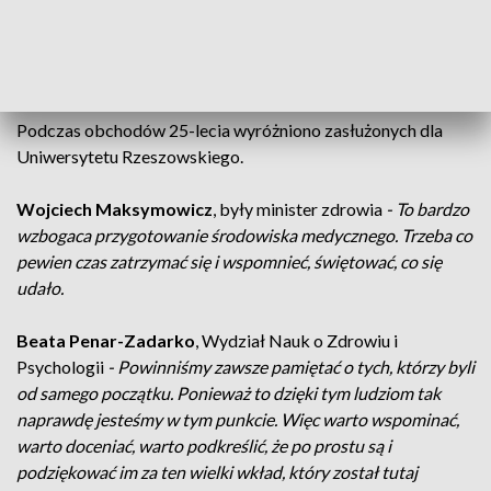
pierwszy kierunek, dzięki któremu została zgromadzona
kadra medyczna, profesorowie, doktorzy habilitowani,
doktorzy.
Podczas obchodów 25-lecia wyróżniono zasłużonych dla
Uniwersytetu Rzeszowskiego.
Wojciech Maksymowicz
, były minister zdrowia
- To bardzo
wzbogaca przygotowanie środowiska medycznego. Trzeba co
pewien czas zatrzymać się i wspomnieć, świętować, co się
udało.
Beata Penar-Zadarko
, Wydział Nauk o Zdrowiu i
Psychologii
- Powinniśmy zawsze pamiętać o tych, którzy byli
od samego początku. Ponieważ to dzięki tym ludziom tak
naprawdę jesteśmy w tym punkcie. Więc warto wspominać,
warto doceniać, warto podkreślić, że po prostu są i
podziękować im za ten wielki wkład, który został tutaj