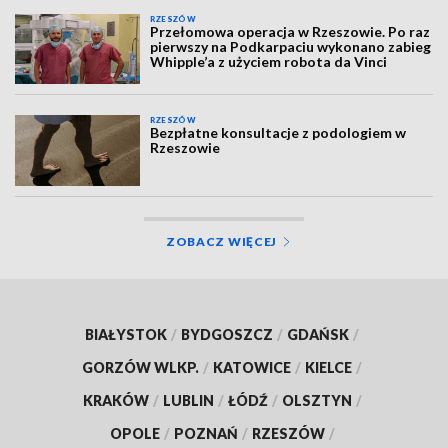
RZESZÓW
Przełomowa operacja w Rzeszowie. Po raz
pierwszy na Podkarpaciu wykonano zabieg
Whipple’a z użyciem robota da Vinci
RZESZÓW
Bezpłatne konsultacje z podologiem w
Rzeszowie
ZOBACZ WIĘCEJ
BIAŁYSTOK
/
BYDGOSZCZ
/
GDAŃSK
/
GORZÓW WLKP.
/
KATOWICE
/
KIELCE
/
KRAKÓW
/
LUBLIN
/
ŁÓDŹ
/
OLSZTYN
/
OPOLE
/
POZNAŃ
/
RZESZÓW
/