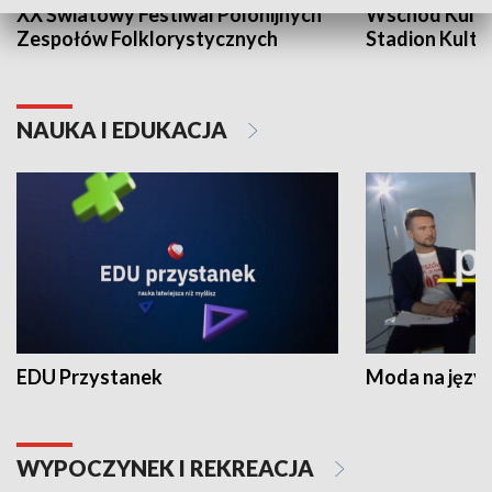
XX Światowy Festiwal Polonijnych
Wschód Kultur
Zespołów Folklorystycznych
Stadion Kultu
NAUKA I EDUKACJA
EDU Przystanek
Moda na język
WYPOCZYNEK I REKREACJA