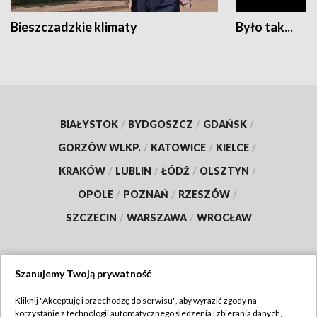
Bieszczadzkie klimaty
Było tak...
BIAŁYSTOK
/
BYDGOSZCZ
/
GDAŃSK
/
GORZÓW WLKP.
/
KATOWICE
/
KIELCE
/
KRAKÓW
/
LUBLIN
/
ŁÓDŹ
/
OLSZTYN
/
OPOLE
/
POZNAŃ
/
RZESZÓW
/
SZCZECIN
/
WARSZAWA
/
WROCŁAW
Szanujemy Twoją prywatność
Dołącz do nas:
Kliknij "Akceptuję i przechodzę do serwisu", aby wyrazić zgody na
korzystanie z technologii automatycznego śledzenia i zbierania danych,
TVP