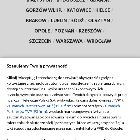
GORZÓW WLKP.
/
KATOWICE
/
KIELCE
/
KRAKÓW
/
LUBLIN
/
ŁÓDŹ
/
OLSZTYN
/
OPOLE
/
POZNAŃ
/
RZESZÓW
/
SZCZECIN
/
WARSZAWA
/
WROCŁAW
Szanujemy Twoją prywatność
Dołącz do nas:
Kliknij "Akceptuję i przechodzę do serwisu", aby wyrazić zgody na
korzystanie z technologii automatycznego śledzenia i zbierania danych,
TVP
dostęp do informacji na Twoim urządzeniu końcowym i ich
Abonament TVP
przechowywanie oraz na przetwarzanie Twoich danych osobowych przez
Regulamin TVP
nas, czyli Telewizję Polską S.A. w likwidacji (zwaną dalej również „TVP”),
Emisja w TVP
Polityka prywatności
Zaufanych Partnerów z IAB* (1201 firm)
oraz pozostałych
Zaufanych
Partnerów TVP (93 firm)
, w celach marketingowych (w tym do
Centrum informacji TVP
Moje zgody
zautomatyzowanego dopasowania reklam do Twoich zainteresowań i
mierzenia ich skuteczności) i pozostałych, które wskazujemy poniżej, a
Naziemna Telewizja Cyfrowa
Pomoc
także zgody na udostępnianie przez nas identyfikatora PPID do Google.
Sklep TVP
Biuro reklamy