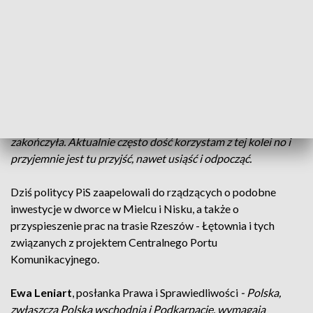
Aglomeracyjnej, czyli największego projektu
infrastrukturalnego województwa podkarpackiego w kolei.
Dworzec jest częścią Rzeszowskiego Centrum
Komunikacyjnego - wspólnego projektu samorządu miasta i
PKP.
- Jestem bardzo zadowolony, że w końcu się ta modernizacja
zakończyła. Aktualnie często dość korzystam z tej kolei no i
przyjemnie jest tu przyjść, nawet usiąść i odpocząć.
Dziś politycy PiS zaapelowali do rządzących o podobne
inwestycje w dworce w Mielcu i Nisku, a także o
przyspieszenie prac na trasie Rzeszów - Łętownia i tych
związanych z projektem Centralnego Portu
Komunikacyjnego.
Ewa Leniart
, posłanka Prawa i Sprawiedliwości
- Polska,
zwłaszcza Polska wschodnia i Podkarpacie, wymagają