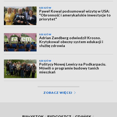
RZESZÓW
Paweł Kowal podsumował wizytę w USA:
"Obronność i amerykańskie inwestycje to
priorytet"
RZESZÓW
Adrian Zandberg odwiedził Krosno.
Krytykował obecny system edukacji i
służbę zdrowia
RZESZÓW
Politycy Nowej Lewicy na Podkarpaciu.
Mówili o programie budowy tanich
mieszkań
ZOBACZ WIĘCEJ
BIAŁYSTOK
/
BYDGOSZCZ
/
GDAŃSK
/