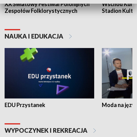
XX Światowy Festiwal Polonijnych
Wschód Kultur
Zespołów Folklorystycznych
Stadion Kultu
NAUKA I EDUKACJA
EDU Przystanek
Moda na język
WYPOCZYNEK I REKREACJA