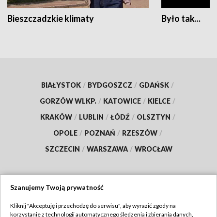
Bieszczadzkie klimaty
Było tak...
BIAŁYSTOK
/
BYDGOSZCZ
/
GDAŃSK
/
GORZÓW WLKP.
/
KATOWICE
/
KIELCE
/
KRAKÓW
/
LUBLIN
/
ŁÓDŹ
/
OLSZTYN
/
OPOLE
/
POZNAŃ
/
RZESZÓW
/
SZCZECIN
/
WARSZAWA
/
WROCŁAW
Szanujemy Twoją prywatność
Dołącz do nas:
Kliknij "Akceptuję i przechodzę do serwisu", aby wyrazić zgody na
korzystanie z technologii automatycznego śledzenia i zbierania danych,
TVP