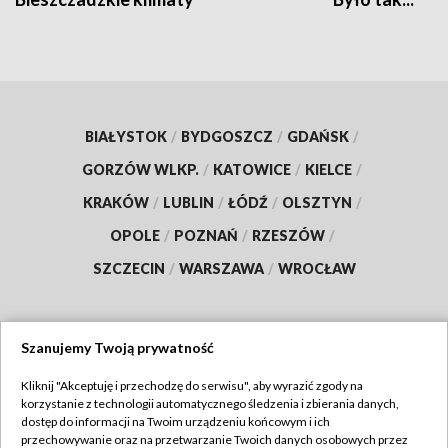
BIAŁYSTOK
/
BYDGOSZCZ
/
GDAŃSK
/
GORZÓW WLKP.
/
KATOWICE
/
KIELCE
/
KRAKÓW
/
LUBLIN
/
ŁÓDŹ
/
OLSZTYN
/
OPOLE
/
POZNAŃ
/
RZESZÓW
/
SZCZECIN
/
WARSZAWA
/
WROCŁAW
Szanujemy Twoją prywatność
Dołącz do nas:
Kliknij "Akceptuję i przechodzę do serwisu", aby wyrazić zgody na
korzystanie z technologii automatycznego śledzenia i zbierania danych,
TVP
dostęp do informacji na Twoim urządzeniu końcowym i ich
Abonament TVP
przechowywanie oraz na przetwarzanie Twoich danych osobowych przez
Regulamin TVP