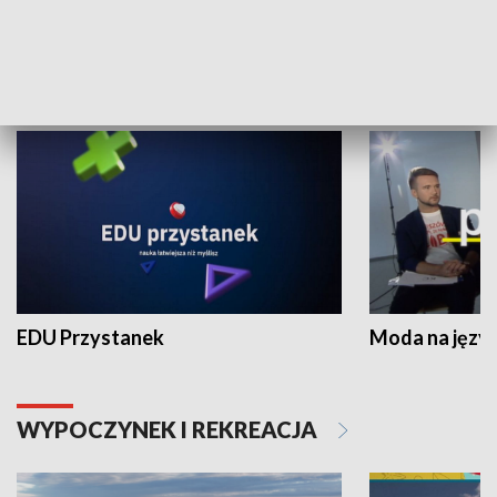
NAUKA I EDUKACJA
EDU Przystanek
Moda na język
WYPOCZYNEK I REKREACJA