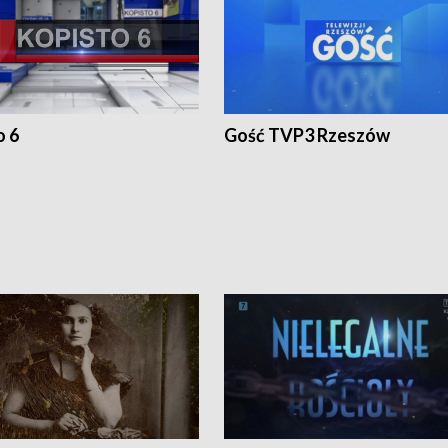
o 6
Gość TVP3 Rzeszów