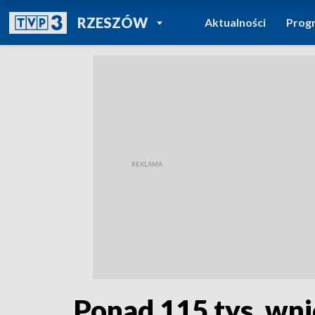
POWRÓT DO
RZESZÓW
Aktualności
Prog
TVP REGIONY
Ponad 115 tys. wni