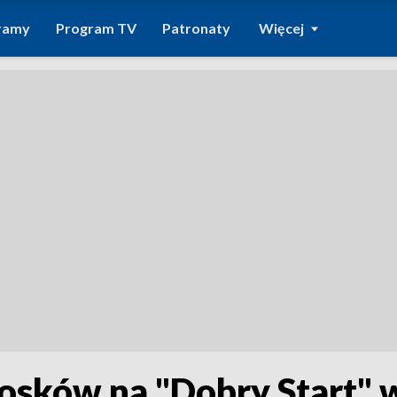
ramy
Program TV
Patronaty
Więcej
osków na "Dobry Start" 