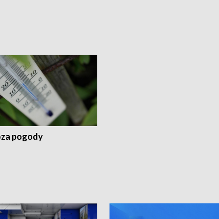
za pogody