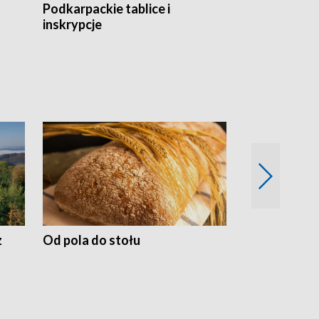
Podkarpackie tablice i
Szlakiem arc
inskrypcje
drewnianej
z
Od pola do stołu
50 lat ochro
przyrodnicz
Zachodnich