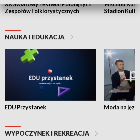
XX Światowy Festiwal Polonijnych
Wschód Kultur
Zespołów Folklorystycznych
Stadion Kultu
NAUKA I EDUKACJA
EDU Przystanek
Moda na język
WYPOCZYNEK I REKREACJA