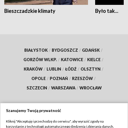
Bieszczadzkie klimaty
Było tak...
BIAŁYSTOK
/
BYDGOSZCZ
/
GDAŃSK
/
GORZÓW WLKP.
/
KATOWICE
/
KIELCE
/
KRAKÓW
/
LUBLIN
/
ŁÓDŹ
/
OLSZTYN
/
OPOLE
/
POZNAŃ
/
RZESZÓW
/
SZCZECIN
/
WARSZAWA
/
WROCŁAW
Szanujemy Twoją prywatność
Dołącz do nas:
Kliknij "Akceptuję i przechodzę do serwisu", aby wyrazić zgody na
korzystanie z technologii automatycznego śledzenia i zbierania danych,
TVP