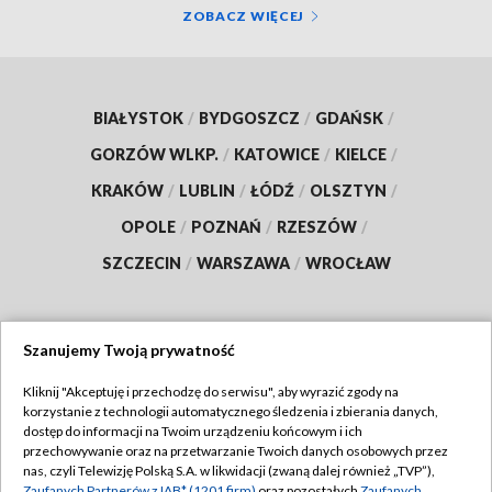
ZOBACZ WIĘCEJ
BIAŁYSTOK
/
BYDGOSZCZ
/
GDAŃSK
/
GORZÓW WLKP.
/
KATOWICE
/
KIELCE
/
KRAKÓW
/
LUBLIN
/
ŁÓDŹ
/
OLSZTYN
/
OPOLE
/
POZNAŃ
/
RZESZÓW
/
SZCZECIN
/
WARSZAWA
/
WROCŁAW
Szanujemy Twoją prywatność
Dołącz do nas:
Kliknij "Akceptuję i przechodzę do serwisu", aby wyrazić zgody na
korzystanie z technologii automatycznego śledzenia i zbierania danych,
TVP
dostęp do informacji na Twoim urządzeniu końcowym i ich
Abonament TVP
przechowywanie oraz na przetwarzanie Twoich danych osobowych przez
Regulamin TVP
nas, czyli Telewizję Polską S.A. w likwidacji (zwaną dalej również „TVP”),
Emisja w TVP
Zaufanych Partnerów z IAB* (1201 firm)
oraz pozostałych
Zaufanych