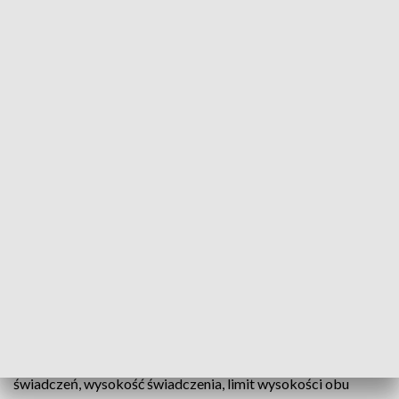
Kolejne dyżury ekspertów z ZUS
Lipiec to miesiąc, od którego ZUS rozpoczął
przyznawanie i wypłacanie renty wdowiej, a mimo
to nadal zdarzają się osoby, które nie złożyły
wniosku bo mają wątpliwości - czy renta wdowia
będzie im przysługiwać. Stąd kolejne telefoniczne
dyżury ekspertów, które odbędą się dzisiaj oraz w
kolejną środę.
Tematem dyżurów będzie renta wdowia, m.in. to jakie
warunki należy spełnić, aby uzyskać prawo do zbiegu
świadczeń, wysokość świadczenia, limit wysokości obu