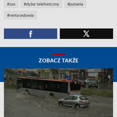
#zus
#dyżur telefoniczny
#pytania
#renta wdowia
ZOBACZ TAKŻE