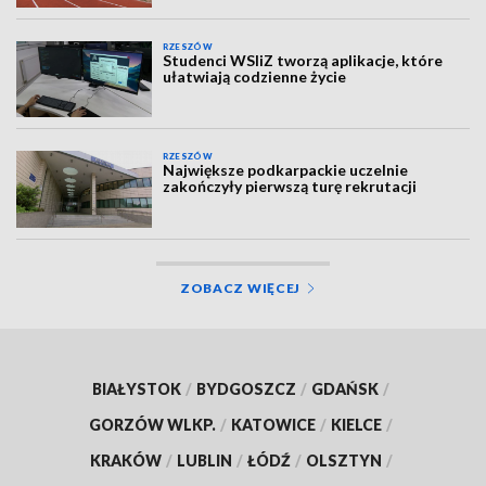
RZESZÓW
Studenci WSIiZ tworzą aplikacje, które
ułatwiają codzienne życie
RZESZÓW
Największe podkarpackie uczelnie
zakończyły pierwszą turę rekrutacji
ZOBACZ WIĘCEJ
BIAŁYSTOK
/
BYDGOSZCZ
/
GDAŃSK
/
GORZÓW WLKP.
/
KATOWICE
/
KIELCE
/
KRAKÓW
/
LUBLIN
/
ŁÓDŹ
/
OLSZTYN
/