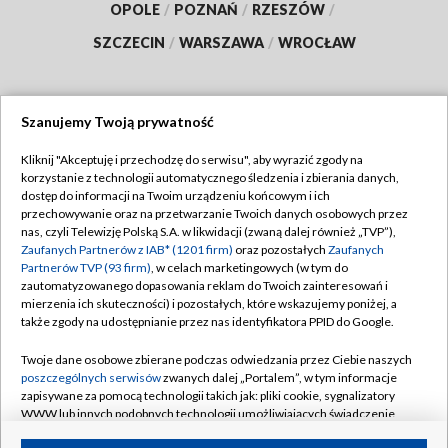
OPOLE
/
POZNAŃ
/
RZESZÓW
/
SZCZECIN
/
WARSZAWA
/
WROCŁAW
Szanujemy Twoją prywatność
Dołącz do nas:
Kliknij "Akceptuję i przechodzę do serwisu", aby wyrazić zgody na
korzystanie z technologii automatycznego śledzenia i zbierania danych,
TVP
dostęp do informacji na Twoim urządzeniu końcowym i ich
Abonament TVP
przechowywanie oraz na przetwarzanie Twoich danych osobowych przez
Regulamin TVP
nas, czyli Telewizję Polską S.A. w likwidacji (zwaną dalej również „TVP”),
Emisja w TVP
Polityka prywatności
Zaufanych Partnerów z IAB* (1201 firm)
oraz pozostałych
Zaufanych
Partnerów TVP (93 firm)
, w celach marketingowych (w tym do
Centrum informacji TVP
Moje zgody
zautomatyzowanego dopasowania reklam do Twoich zainteresowań i
mierzenia ich skuteczności) i pozostałych, które wskazujemy poniżej, a
Naziemna Telewizja Cyfrowa
Pomoc
także zgody na udostępnianie przez nas identyfikatora PPID do Google.
Sklep TVP
Biuro reklamy
Twoje dane osobowe zbierane podczas odwiedzania przez Ciebie naszych
Rada Programowa
Kontakt
poszczególnych serwisów
zwanych dalej „Portalem”, w tym informacje
zapisywane za pomocą technologii takich jak: pliki cookie, sygnalizatory
System NOS
WWW lub innych podobnych technologii umożliwiających świadczenie
dopasowanych i bezpiecznych usług, personalizację treści oraz reklam,
Informacje o nadawcy
Kanały