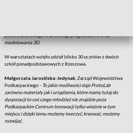
obróbki tych materiałów.
Kacper Malinowski
-
Dzięki temu możemy zdobyć wiele
ciekawych umiejętności, na przykład ja nauczyłem się używać
plotera laserowego oraz obsługi programów KAT do
modelowania 3D.
W warsztatach wzięło udział blisko 30 uczniów z dwóch
szkół ponadpodstawowych z Rzeszowa.
Małgorzata Jarosińska-Jedynak
, Zarząd Województwa
Podkarpackiego -
To jakie możliwości daje ProtoLab
zarówno materiały jak i urządzenia, które mamy tutaj do
dyspozycji to coś czego młodzież nie znajdzie poza
Podkarpackim Centrum Innowacji tylko właśnie w tym
miejscu i dzięki temu możemy tworzyć, kreować, możemy
rozwijać.