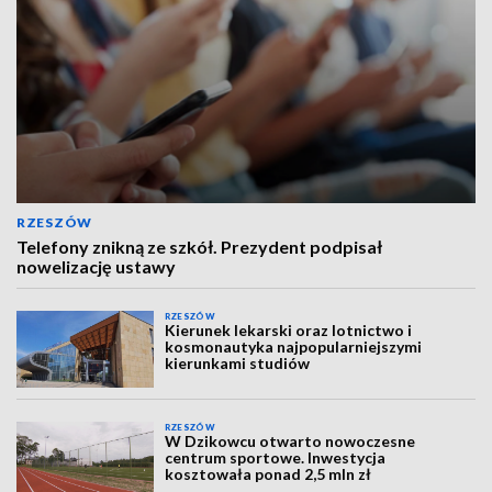
RZESZÓW
Telefony znikną ze szkół. Prezydent podpisał
nowelizację ustawy
RZESZÓW
Kierunek lekarski oraz lotnictwo i
kosmonautyka najpopularniejszymi
kierunkami studiów
RZESZÓW
W Dzikowcu otwarto nowoczesne
centrum sportowe. Inwestycja
kosztowała ponad 2,5 mln zł