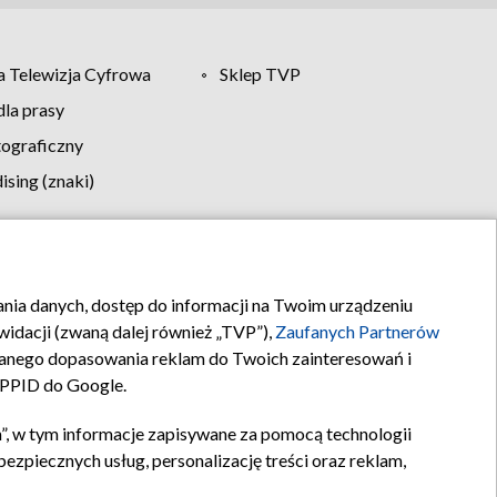
 Telewizja Cyfrowa
Sklep TVP
la prasy
tograficzny
sing (znaki)
klamy
Kontakt
rania danych, dostęp do informacji na Twoim urządzeniu
idacji (zwaną dalej również „TVP”),
Zaufanych Partnerów
anego dopasowania reklam do Twoich zainteresowań i
a PPID do Google.
”, w tym informacje zapisywane za pomocą technologii
zpiecznych usług, personalizację treści oraz reklam,