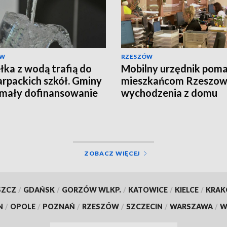
ÓW
RZESZÓW
łka z wodą trafią do
Mobilny urzędnik pom
rpackich szkół. Gminy
mieszkańcom Rzeszow
mały dofinansowanie
wychodzenia z domu
ZOBACZ WIĘCEJ
SZCZ
/
GDAŃSK
/
GORZÓW WLKP.
/
KATOWICE
/
KIELCE
/
KRA
N
/
OPOLE
/
POZNAŃ
/
RZESZÓW
/
SZCZECIN
/
WARSZAWA
/
W