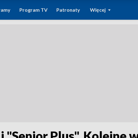
ramy
Program TV
Patronaty
Więcej
 "Senior Plus". Kolejne w