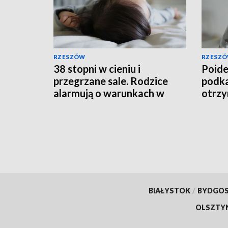
RZESZÓW
RZESZ
38 stopni w cieniu i
Poide
przegrzane sale. Rodzice
podka
alarmują o warunkach w
otrzy
szpitalu
BIAŁYSTOK
/
BYDGO
OLSZTY