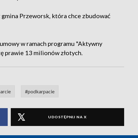
ż gmina Przeworsk, która chce zbudować
ś umowy w ramach programu "Aktywny
tę prawie 13 milionów złotych.
arcie
#podkarpacie
UDOSTĘPNIJ NA X