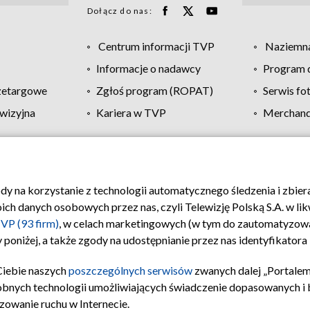
Dołącz do nas:
Centrum informacji TVP
Naziemna
Informacje o nadawcy
Program d
zetargowe
Zgłoś program (ROPAT)
Serwis fo
wizyjna
Kariera w TVP
Merchandi
Polityka prywatności
Moje zgody
Pomoc
Biuro re
ody na korzystanie z technologii automatycznego śledzenia i zbie
 danych osobowych przez nas, czyli Telewizję Polską S.A. w likw
VP (93 firm)
, w celach marketingowych (w tym do zautomatyzow
 poniżej, a także zgody na udostępnianie przez nas identyfikator
Ciebie naszych
poszczególnych serwisów
zwanych dalej „Portalem
obnych technologii umożliwiających świadczenie dopasowanych i be
zowanie ruchu w Internecie.