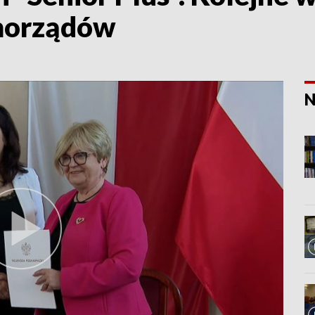
morządów
N