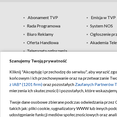
Abonament TVP
Emisja w TVP
Rada Programowa
System NOS
Biuro Reklamy
Ogłoszenie pr
Oferta Handlowa
Akademia Tele
Telegazeta ogłoszenia
Szanujemy Twoją prywatność
Regulamin TVP
Kliknij "Akceptuję i przechodzę do serwisu", aby wyrazić zg
końcowym i ich przechowywanie oraz na przetwarzanie Twoich
z IAB* (1201 firm)
oraz pozostałych
Zaufanych Partnerów T
mierzenia ich skuteczności) i pozostałych, które wskazujemy
Twoje dane osobowe zbierane podczas odwiedzania przez 
takich jak: pliki cookie, sygnalizatory WWW lub innych pod
udostępnianie funkcji mediów społecznościowych oraz anali