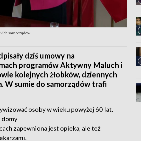
packich samorządów
dpisały dziś umowy na
ramach programów Aktywny Maluch i
owie kolejnych żłobków, dziennych
a. W sumie do samorządów trafi
tywizować osoby w wieku powyżej 60 lat.
e domy
scach zapewniona jest opieka, ale też
lekarzami.