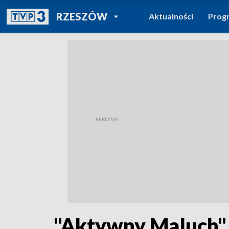
POWRÓT DO
RZESZÓW
Aktualności
Prog
TVP REGIONY
"Aktywny Maluch" i