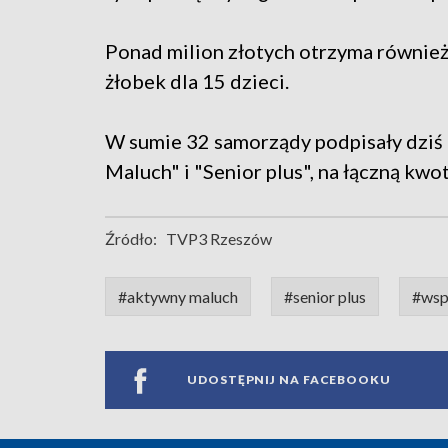
Ponad milion złotych otrzyma równie
żłobek dla 15 dzieci.
W sumie 32 samorządy podpisały dzi
Maluch" i "Senior plus", na łączną kwo
Źródło:
TVP3 Rzeszów
#aktywny maluch
#senior plus
#wsp
UDOSTĘPNIJ NA FACEBOOKU