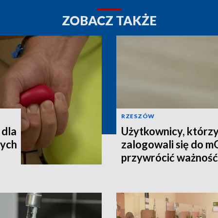
ZOBACZ TAKŻE
RZESZÓW
 dla
Użytkownicy, którzy
cych
zalogowali się do 
przywrócić ważnoś