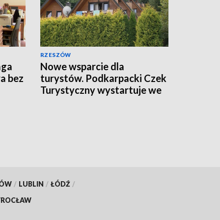
RZESZÓW
aga
Nowe wsparcie dla
a bez
turystów. Podkarpacki Czek
Turystyczny wystartuje we
wrześniu
KÓW
/
LUBLIN
/
ŁÓDŹ
/
ROCŁAW