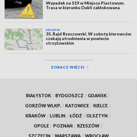
Wypadek na S19 w Miejscu Piastowym.
Trasa w kierunku Dukli zablokowana
RZESZÓW
35. Rajd Rzeszowski. W sobotę kierowców
czekają utrudnienia w powiecie
strzyżowskim
ZOBACZ WIĘCEJ
BIAŁYSTOK
/
BYDGOSZCZ
/
GDAŃSK
/
GORZÓW WLKP.
/
KATOWICE
/
KIELCE
/
KRAKÓW
/
LUBLIN
/
ŁÓDŹ
/
OLSZTYN
/
OPOLE
/
POZNAŃ
/
RZESZÓW
/
SZCZECIN
/
WARSZAWA
/
WROCŁAW