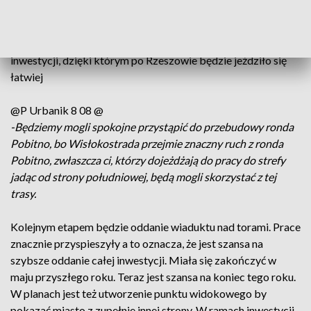
harmonogram i będziemy się starali jak najszybciej oddać.
A to oznacza, że będzie można przejść do dalszych
inwestycji, dzięki którym po Rzeszowie będzie jeździło się
łatwiej
@P Urbanik 8 08 @
-Będziemy mogli spokojne przystąpić do przebudowy ronda
Pobitno, bo Wisłokostrada przejmie znaczny ruch z ronda
Pobitno, zwłaszcza ci, którzy dojeżdżają do pracy do strefy
jadąc od strony południowej, będą mogli skorzystać z tej
trasy.
Kolejnym etapem będzie oddanie wiaduktu nad torami. Prace
znacznie przyspieszyły a to oznacza, że jest szansa na
szybsze oddanie całej inwestycji. Miała się zakończyć w
maju przyszłego roku. Teraz jest szansa na koniec tego roku.
W planach jest też utworzenie punktu widokowego by
pokazać miasto z zupełnie innej strony. W ramach inwestycji