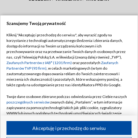
Szanujemy Twoją prywatność
Dołącz do nas:
Kliknij "Akceptuję i przechodzę do serwisu", aby wyrazić zgody na
korzystanie z technologii automatycznego śledzenia i zbierania danych,
TVP
dostęp do informacji na Twoim urządzeniu końcowym i ich
Abonament TVP
przechowywanie oraz na przetwarzanie Twoich danych osobowych przez
Regulamin TVP
nas, czyli Telewizję Polską S.A. w likwidacji (zwaną dalej również „TVP”),
Emisja w TVP
Polityka prywatności
Zaufanych Partnerów z IAB* (1201 firm)
oraz pozostałych
Zaufanych
Partnerów TVP (93 firm)
, w celach marketingowych (w tym do
Centrum informacji TVP
Moje zgody
zautomatyzowanego dopasowania reklam do Twoich zainteresowań i
mierzenia ich skuteczności) i pozostałych, które wskazujemy poniżej, a
Naziemna Telewizja Cyfrowa
Pomoc
także zgody na udostępnianie przez nas identyfikatora PPID do Google.
Sklep TVP
Biuro reklamy
Twoje dane osobowe zbierane podczas odwiedzania przez Ciebie naszych
Rada Programowa
Kontakt
poszczególnych serwisów
zwanych dalej „Portalem”, w tym informacje
zapisywane za pomocą technologii takich jak: pliki cookie, sygnalizatory
System NOS
WWW lub innych podobnych technologii umożliwiających świadczenie
dopasowanych i bezpiecznych usług, personalizację treści oraz reklam,
Informacje o nadawcy
Kanały
udostępnianie funkcji mediów społecznościowych oraz analizowanie
Akceptuję i przechodzę do serwisu
ruchu w Internecie.
Program dla prasy
©2026 Telewizja Polska S.A. w likwidacji