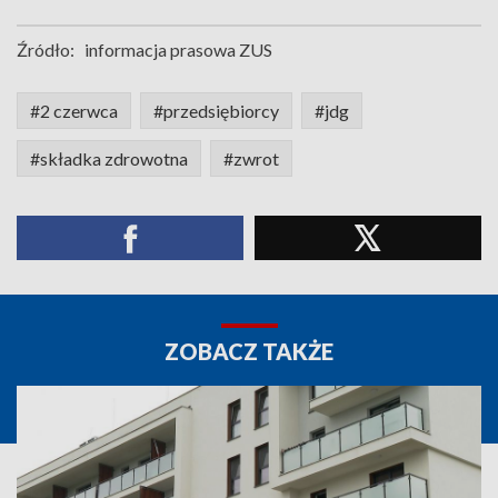
Źródło:
informacja prasowa ZUS
#2 czerwca
#przedsiębiorcy
#jdg
#składka zdrowotna
#zwrot
ZOBACZ TAKŻE