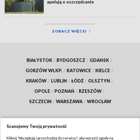
apelują o oszczędzanie
ZOBACZ WIĘCEJ
BIAŁYSTOK
/
BYDGOSZCZ
/
GDAŃSK
/
GORZÓW WLKP.
/
KATOWICE
/
KIELCE
/
KRAKÓW
/
LUBLIN
/
ŁÓDŹ
/
OLSZTYN
/
OPOLE
/
POZNAŃ
/
RZESZÓW
/
SZCZECIN
/
WARSZAWA
/
WROCŁAW
Szanujemy Twoją prywatność
Dołącz do nas:
Kliknij "Akceptuję i przechodzę do serwisu", aby wyrazić zgody na