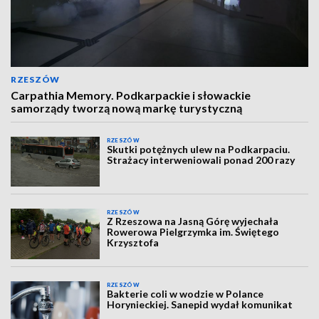
RZESZÓW
Carpathia Memory. Podkarpackie i słowackie
samorządy tworzą nową markę turystyczną
RZESZÓW
Skutki potężnych ulew na Podkarpaciu.
Strażacy interweniowali ponad 200 razy
RZESZÓW
Z Rzeszowa na Jasną Górę wyjechała
Rowerowa Pielgrzymka im. Świętego
Krzysztofa
RZESZÓW
Bakterie coli w wodzie w Polance
Horynieckiej. Sanepid wydał komunikat