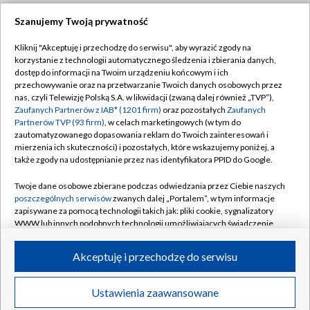
Szanujemy Twoją prywatność
Dołącz do nas:
Kliknij "Akceptuję i przechodzę do serwisu", aby wyrazić zgody na
korzystanie z technologii automatycznego śledzenia i zbierania danych,
TVP
dostęp do informacji na Twoim urządzeniu końcowym i ich
Abonament TVP
przechowywanie oraz na przetwarzanie Twoich danych osobowych przez
Regulamin TVP
nas, czyli Telewizję Polską S.A. w likwidacji (zwaną dalej również „TVP”),
Emisja w TVP
Polityka prywatności
Zaufanych Partnerów z IAB* (1201 firm)
oraz pozostałych
Zaufanych
Partnerów TVP (93 firm)
, w celach marketingowych (w tym do
Centrum informacji TVP
Moje zgody
zautomatyzowanego dopasowania reklam do Twoich zainteresowań i
mierzenia ich skuteczności) i pozostałych, które wskazujemy poniżej, a
Naziemna Telewizja Cyfrowa
Pomoc
także zgody na udostępnianie przez nas identyfikatora PPID do Google.
Sklep TVP
Biuro reklamy
Twoje dane osobowe zbierane podczas odwiedzania przez Ciebie naszych
Rada Programowa
Kontakt
poszczególnych serwisów
zwanych dalej „Portalem”, w tym informacje
zapisywane za pomocą technologii takich jak: pliki cookie, sygnalizatory
System NOS
WWW lub innych podobnych technologii umożliwiających świadczenie
dopasowanych i bezpiecznych usług, personalizację treści oraz reklam,
Informacje o nadawcy
Kanały
udostępnianie funkcji mediów społecznościowych oraz analizowanie
Akceptuję i przechodzę do serwisu
ruchu w Internecie.
Program dla prasy
©2026 Telewizja Polska S.A. w likwidacji
Biuro Reklamy
Twoje dane osobowe zbierane podczas odwiedzania przez Ciebie
Ustawienia zaawansowane
poszczególnych serwisów
na Portalu, takie jak adresy IP, identyfikatory
Ogłoszenie przetargowe