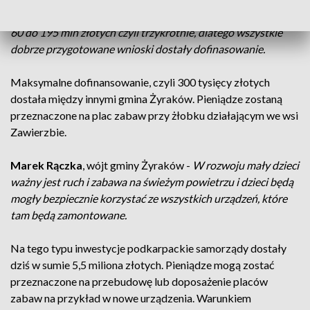
dofinansowanie, bo ministerstwo zwiększyło pulę środków z
60 do 195 mln złotych czyli trzykrotnie, dlatego wszystkie
dobrze przygotowane wnioski dostały dofinasowanie.
Maksymalne dofinansowanie, czyli 300 tysięcy złotych
dostała między innymi gmina Żyraków. Pieniądze zostaną
przeznaczone na plac zabaw przy żłobku działającym we wsi
Zawierzbie.
Marek Rączka
, wójt gminy Żyraków -
W rozwoju mały dzieci
ważny jest ruch i zabawa na świeżym powietrzu i dzieci będą
mogły bezpiecznie korzystać ze wszystkich urządzeń, które
tam będą zamontowane.
Na tego typu inwestycje podkarpackie samorządy dostały
dziś w sumie 5,5 miliona złotych. Pieniądze mogą zostać
przeznaczone na przebudowę lub doposażenie placów
zabaw na przykład w nowe urządzenia. Warunkiem