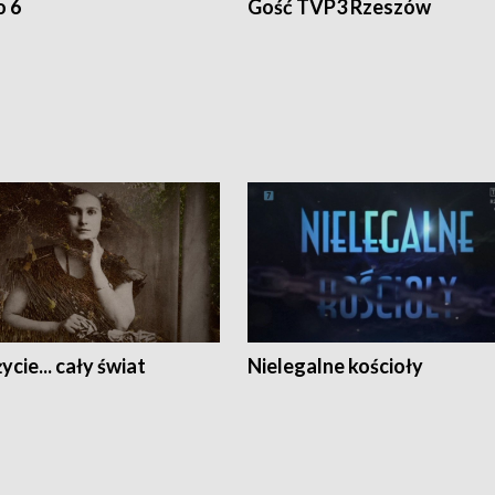
o 6
Gość TVP3 Rzeszów
ycie... cały świat
Nielegalne kościoły