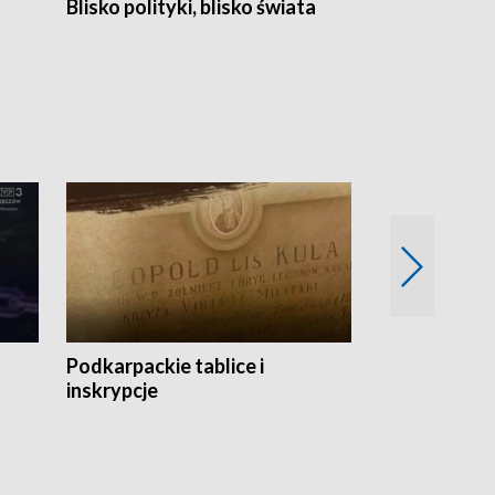
Blisko polityki, blisko świata
Popołudnie 
Podkarpackie tablice i
Szlakiem arc
inskrypcje
drewnianej