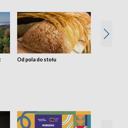
z
Od pola do stołu
50 lat ochro
przyrodnicz
Zachodnich