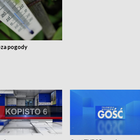
za pogody