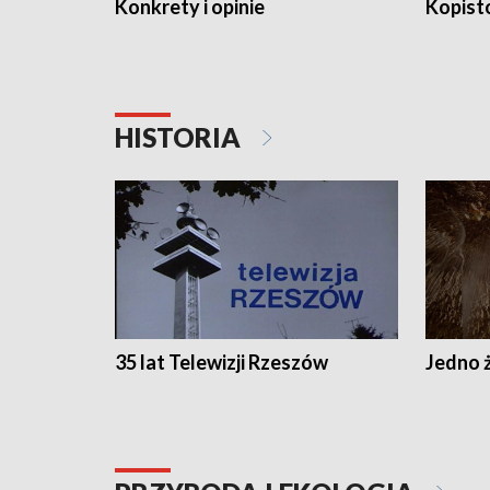
Konkrety i opinie
Kopist
HISTORIA
35 lat Telewizji Rzeszów
Jedno ż