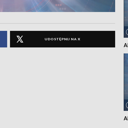
UDOSTĘPNIJ NA X
A
A