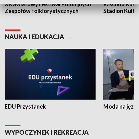
XX Światowy Festiwal Polonijnych
Wschód Kultur
Zespołów Folklorystycznych
Stadion Kultu
NAUKA I EDUKACJA
EDU Przystanek
Moda na język
WYPOCZYNEK I REKREACJA