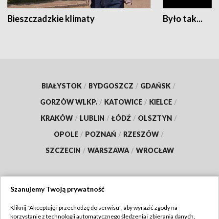
Bieszczadzkie klimaty
Było tak...
BIAŁYSTOK
/
BYDGOSZCZ
/
GDAŃSK
/
GORZÓW WLKP.
/
KATOWICE
/
KIELCE
/
KRAKÓW
/
LUBLIN
/
ŁÓDŹ
/
OLSZTYN
/
OPOLE
/
POZNAŃ
/
RZESZÓW
/
SZCZECIN
/
WARSZAWA
/
WROCŁAW
Szanujemy Twoją prywatność
Dołącz do nas:
Kliknij "Akceptuję i przechodzę do serwisu", aby wyrazić zgody na
korzystanie z technologii automatycznego śledzenia i zbierania danych,
TVP