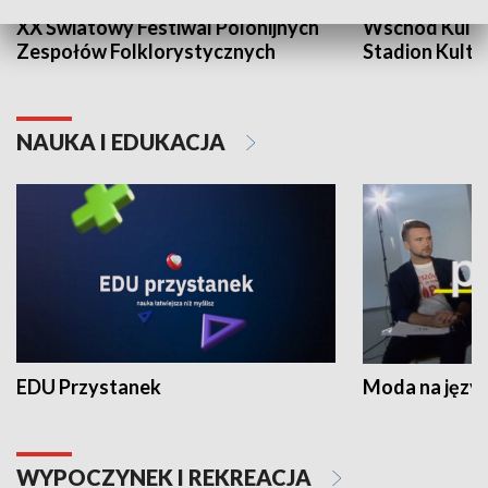
XX Światowy Festiwal Polonijnych
Wschód Kultur
Zespołów Folklorystycznych
Stadion Kultu
NAUKA I EDUKACJA
EDU Przystanek
Moda na język
WYPOCZYNEK I REKREACJA