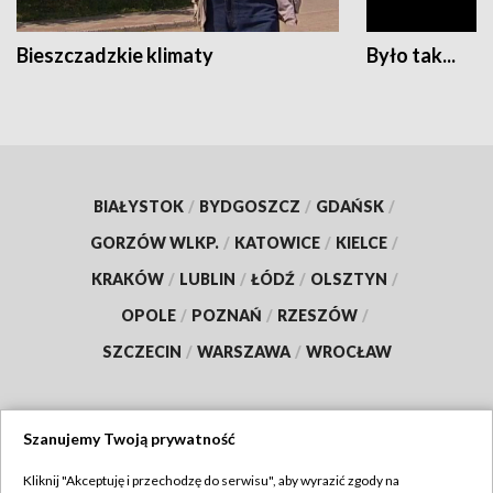
Bieszczadzkie klimaty
Było tak...
BIAŁYSTOK
/
BYDGOSZCZ
/
GDAŃSK
/
GORZÓW WLKP.
/
KATOWICE
/
KIELCE
/
KRAKÓW
/
LUBLIN
/
ŁÓDŹ
/
OLSZTYN
/
OPOLE
/
POZNAŃ
/
RZESZÓW
/
SZCZECIN
/
WARSZAWA
/
WROCŁAW
Szanujemy Twoją prywatność
Dołącz do nas:
Kliknij "Akceptuję i przechodzę do serwisu", aby wyrazić zgody na