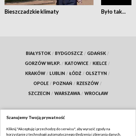
Bieszczadzkie klimaty
Było tak...
BIAŁYSTOK
/
BYDGOSZCZ
/
GDAŃSK
/
GORZÓW WLKP.
/
KATOWICE
/
KIELCE
/
KRAKÓW
/
LUBLIN
/
ŁÓDŹ
/
OLSZTYN
/
OPOLE
/
POZNAŃ
/
RZESZÓW
/
SZCZECIN
/
WARSZAWA
/
WROCŁAW
Szanujemy Twoją prywatność
Dołącz do nas:
Kliknij "Akceptuję i przechodzę do serwisu", aby wyrazić zgody na
korzystanie z technologii automatycznego śledzenia i zbierania danych,
TVP