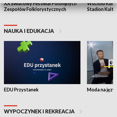
XX Światowy Festiwal Polonijnych
Wschód Kultur
Zespołów Folklorystycznych
Stadion Kultu
NAUKA I EDUKACJA
EDU Przystanek
Moda na język
WYPOCZYNEK I REKREACJA