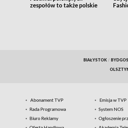
zespołów to także polskie
Fash
smaki
BIAŁYSTOK
/
BYDGO
OLSZTY
Abonament TVP
Emisja w TVP
Rada Programowa
System NOS
Biuro Reklamy
Ogłoszenie pr
Oferta Handlowa
Akademia Tele