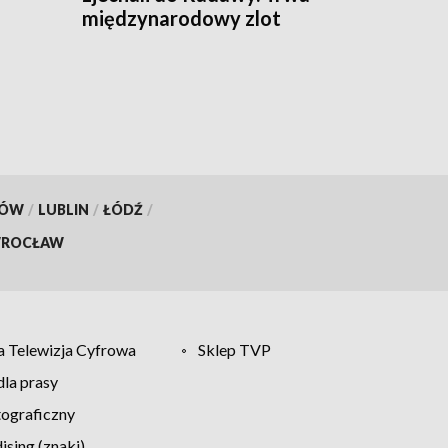
międzynarodowy zlot
KÓW
/
LUBLIN
/
ŁÓDŹ
/
ROCŁAW
 Telewizja Cyfrowa
Sklep TVP
la prasy
tograficzny
sing (znaki)