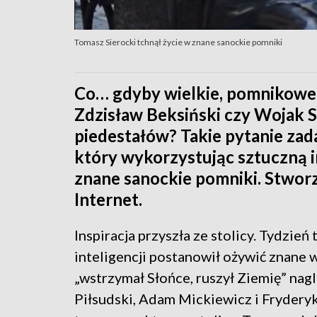
Tomasz Sierocki tchnął życie w znane sanockie pomniki
Co… gdyby wielkie, pomnikowe 
Zdzisław Beksiński czy Wojak S
piedestałów? Takie pytanie zada
który wykorzystując sztuczną i
znane sanockie pomniki. Stworz
Internet.
Inspiracja przyszła ze stolicy. Tydzie
inteligencji postanowił ożywić znane 
„wstrzymał Słońce, ruszył Ziemię” nag
Piłsudski, Adam Mickiewicz i Frydery