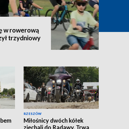
ię w rowerową
szył trzydniowy
RZESZÓW
sobem
Miłośnicy dwóch kółek
zjechali do Radawy. Trwa