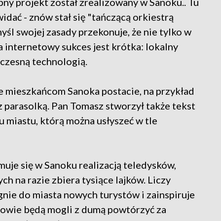
bny projekt został zrealizowany w Sanoku.. Tu
widać - znów stał się "tańczącą orkiestrą
śl swojej zasady przekonuje, że nie tylko w
 internetowy sukces jest krótka: lokalny
czesną technologią.
e mieszkańcom Sanoka postacie, na przykład
 parasolką. Pan Tomasz stworzył także tekst
 miastu, którą można usłyszeć w tle
muje się w Sanoku realizacją teledysków,
h na razie zbiera tysiące lajków. Liczy
ągnie do miasta nowych turystów i zainspiruje
erowie będą mogli z dumą powtórzyć za