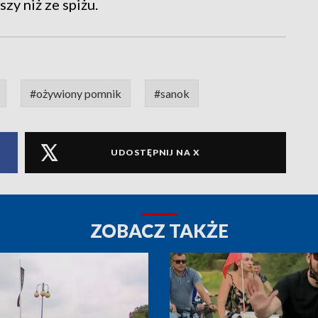
y niż ze spiżu.
#ożywiony pomnik
#sanok
UDOSTĘPNIJ NA X
ZOBACZ TAKŻE