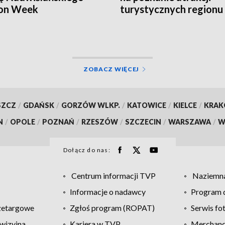
ion Week
turystycznych regionu
ZOBACZ WIĘCEJ
SZCZ
/
GDAŃSK
/
GORZÓW WLKP.
/
KATOWICE
/
KIELCE
/
KRA
N
/
OPOLE
/
POZNAŃ
/
RZESZÓW
/
SZCZECIN
/
WARSZAWA
/
W
Dołącz do nas:
Centrum informacji TVP
Naziemna
Informacje o nadawcy
Program d
zetargowe
Zgłoś program (ROPAT)
Serwis fo
wizyjna
Kariera w TVP
Merchandi