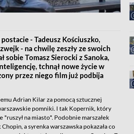
postacie - Tadeusz Kościuszko,
zwejk - na chwilę zeszły ze swoich
ł sobie Tomasz Sierocki z Sanoka,
nteligencję, tchnął nowe życie w
ony przez niego film już podbija
ń temu Adrian Kilar za pomocą sztucznej
warszawskie pomniki. I tak Kopernik, który
le "ruszył na miasto". Podobnie marszałek
k Chopin, a syrenka warszawska pokazała co