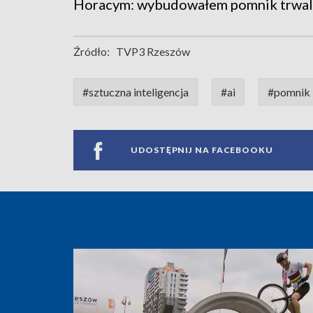
Horacym: wybudowałem pomnik trwalsz
Źródło:
TVP3 Rzeszów
#sztuczna inteligencja
#ai
#pomnik
UDOSTĘPNIJ NA FACEBOOKU