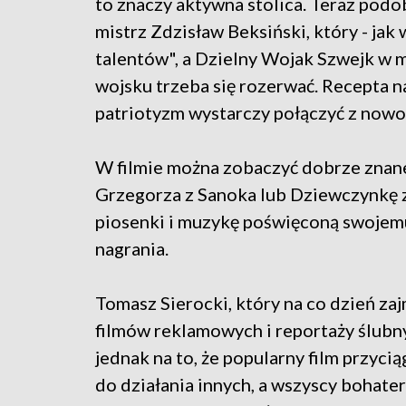
to znaczy aktywna stolica. Teraz podo
mistrz Zdzisław Beksiński, który - jak 
talentów", a Dzielny Wojak Szwejk w my
wojsku trzeba się rozerwać. Recepta na
patriotyzm wystarczy połączyć z nowo
W filmie można zobaczyć dobrze znan
Grzegorza z Sanoka lub Dziewczynkę z
piosenki i muzykę poświęconą swojemu
nagrania.
Tomasz Sierocki, który na co dzień zaj
filmów reklamowych i reportaży ślubnyc
jednak na to, że popularny film przyci
do działania innych, a wszyscy bohat