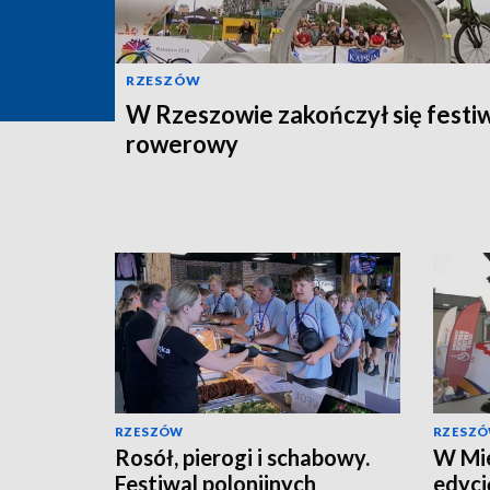
RZESZÓW
W Rzeszowie zakończył się festi
rowerowy
RZESZÓW
RZESZ
Rosół, pierogi i schabowy.
W Mie
Festiwal polonijnych
edycj