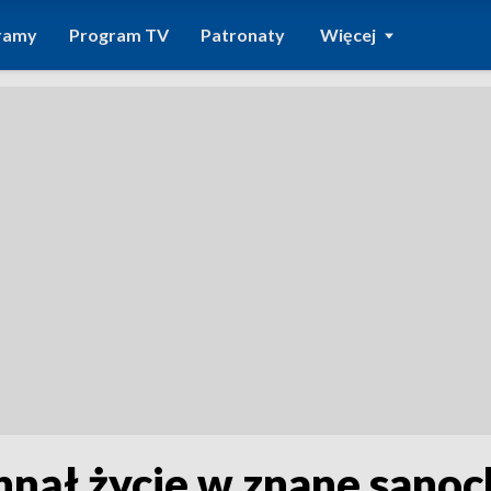
ramy
Program TV
Patronaty
Więcej
hnął życie w znane sanoc