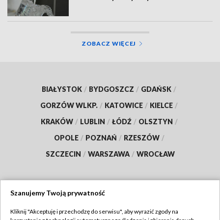
ZOBACZ WIĘCEJ
BIAŁYSTOK
/
BYDGOSZCZ
/
GDAŃSK
/
GORZÓW WLKP.
/
KATOWICE
/
KIELCE
/
KRAKÓW
/
LUBLIN
/
ŁÓDŹ
/
OLSZTYN
/
OPOLE
/
POZNAŃ
/
RZESZÓW
/
SZCZECIN
/
WARSZAWA
/
WROCŁAW
Szanujemy Twoją prywatność
Dołącz do nas:
Kliknij "Akceptuję i przechodzę do serwisu", aby wyrazić zgody na