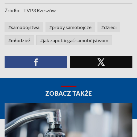
Źródło:
TVP3 Rzeszów
#samobójstwa
#próby samobójcze
#dzieci
#młodzież
#jak zapobiegać samobójstwom
ZOBACZ TAKŻE