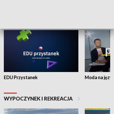
NAUKA I EDUKACJA
EDU Przystanek
Moda na język
WYPOCZYNEK I REKREACJA