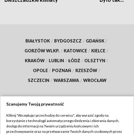
BIAŁYSTOK
/
BYDGOSZCZ
/
GDAŃSK
/
GORZÓW WLKP.
/
KATOWICE
/
KIELCE
/
KRAKÓW
/
LUBLIN
/
ŁÓDŹ
/
OLSZTYN
/
OPOLE
/
POZNAŃ
/
RZESZÓW
/
SZCZECIN
/
WARSZAWA
/
WROCŁAW
Szanujemy Twoją prywatność
Dołącz do nas:
Kliknij "Akceptuję i przechodzę do serwisu", aby wyrazić zgody na
korzystanie z technologii automatycznego śledzenia i zbierania danych,
TVP
dostęp do informacji na Twoim urządzeniu końcowym i ich
Abonament TVP
przechowywanie oraz na przetwarzanie Twoich danych osobowych przez
Regulamin TVP