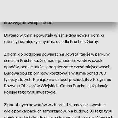
obserwowane jest tu systematyczne obniżanie się poziomu
wód gruntowych. W ostatnich latach było to kilka metrów.
Powodem jest pogoda - zimy bez większych opadów śniegu
oraz wyjątkowo upalne lata.
Dlatego w gminie powstały właśnie dwa nowe zbiorniki
retencyjne, między innymi na osiedlu Pruchnik Górny.
Zbiornik o podobnej powierzchni powstał także w parku w
centrum Pruchnika. Gromadząc nadmiar wody w czasie
opadów, będzie także zabezpieczał tę część miejscowości.
Budowa obu zbiorników kosztowała w sumie ponad 780
tysięcy złotych. Pieniądze w całości pochodziły z Programu
Rozwoju Obszarów Wiejskich. Gmina Pruchnik już planuje
kolejne tego typu inwestycje.
Z podobnych powodów w zbiorniki retencyjne inwestuje
wiele podkarpackich samorządów. Na budowę 30 tego typu
obiektów dostały z Programu Rozwoju Obszarów Wiejskich