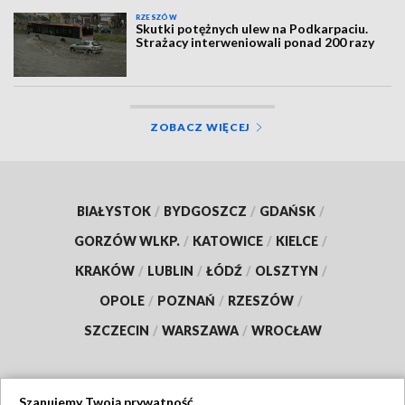
RZESZÓW
Skutki potężnych ulew na Podkarpaciu.
Strażacy interweniowali ponad 200 razy
ZOBACZ WIĘCEJ
BIAŁYSTOK
/
BYDGOSZCZ
/
GDAŃSK
/
GORZÓW WLKP.
/
KATOWICE
/
KIELCE
/
KRAKÓW
/
LUBLIN
/
ŁÓDŹ
/
OLSZTYN
/
OPOLE
/
POZNAŃ
/
RZESZÓW
/
SZCZECIN
/
WARSZAWA
/
WROCŁAW
Szanujemy Twoją prywatność