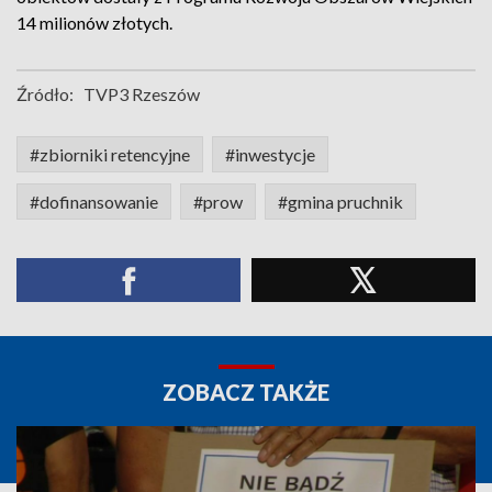
14 milionów złotych.
Źródło:
TVP3 Rzeszów
#zbiorniki retencyjne
#inwestycje
#dofinansowanie
#prow
#gmina pruchnik
ZOBACZ TAKŻE