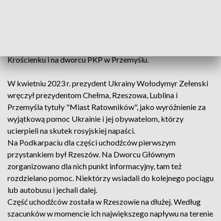
rozpoczęła inwazję, Ukraińcy ruszyli w kierunku Polski. Z
bombardowanego kraju ewakuowały się miliony ludzi.
Uchodźcy, po przekroczeniu granicy, przyjmowani byli
najpierw w tzw. punktach recepcyjnych. Na Podkarpaciu
powstało ich pięć - w Korczowej, Budomierzu, Medyce,
Krościenku i na dworcu PKP w Przemyślu.
W kwietniu 2023 r. prezydent Ukrainy Wołodymyr Zełenski
wręczył prezydentom Chełma, Rzeszowa, Lublina i
Przemyśla tytuły "Miast Ratowników", jako wyróżnienie za
wyjątkową pomoc Ukrainie i jej obywatelom, którzy
ucierpieli na skutek rosyjskiej napaści.
Na Podkarpaciu dla części uchodźców pierwszym
przystankiem był Rzeszów. Na Dworcu Głównym
zorganizowano dla nich punkt informacyjny, tam też
rozdzielano pomoc. Niektórzy wsiadali do kolejnego pociągu
lub autobusu i jechali dalej.
Część uchodźców została w Rzeszowie na dłużej. Według
szacunków w momencie ich największego napływu na terenie