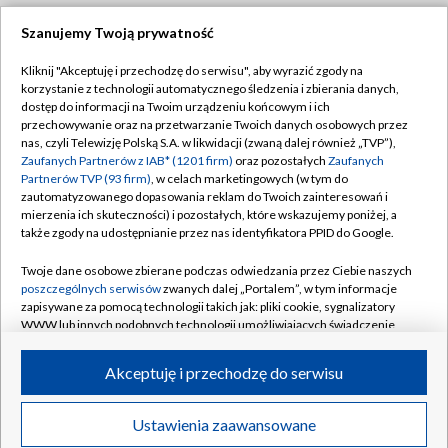
Szanujemy Twoją prywatność
Dołącz do nas:
Kliknij "Akceptuję i przechodzę do serwisu", aby wyrazić zgody na
korzystanie z technologii automatycznego śledzenia i zbierania danych,
TVP
dostęp do informacji na Twoim urządzeniu końcowym i ich
Abonament TVP
przechowywanie oraz na przetwarzanie Twoich danych osobowych przez
Regulamin TVP
nas, czyli Telewizję Polską S.A. w likwidacji (zwaną dalej również „TVP”),
Emisja w TVP
Polityka prywatności
Zaufanych Partnerów z IAB* (1201 firm)
oraz pozostałych
Zaufanych
Partnerów TVP (93 firm)
, w celach marketingowych (w tym do
Centrum informacji TVP
Moje zgody
zautomatyzowanego dopasowania reklam do Twoich zainteresowań i
mierzenia ich skuteczności) i pozostałych, które wskazujemy poniżej, a
Naziemna Telewizja Cyfrowa
Pomoc
także zgody na udostępnianie przez nas identyfikatora PPID do Google.
Sklep TVP
Biuro reklamy
Twoje dane osobowe zbierane podczas odwiedzania przez Ciebie naszych
Rada Programowa
Kontakt
poszczególnych serwisów
zwanych dalej „Portalem”, w tym informacje
zapisywane za pomocą technologii takich jak: pliki cookie, sygnalizatory
System NOS
WWW lub innych podobnych technologii umożliwiających świadczenie
dopasowanych i bezpiecznych usług, personalizację treści oraz reklam,
Informacje o nadawcy
Kanały
udostępnianie funkcji mediów społecznościowych oraz analizowanie
Akceptuję i przechodzę do serwisu
ruchu w Internecie.
Program dla prasy
©2026 Telewizja Polska S.A. w likwidacji
Biuro Reklamy
Twoje dane osobowe zbierane podczas odwiedzania przez Ciebie
Ustawienia zaawansowane
poszczególnych serwisów
na Portalu, takie jak adresy IP, identyfikatory
Ogłoszenie przetargowe