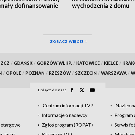
mały dofinansowanie
wychodzenia z domu
ZOBACZ WIĘCEJ
SZCZ
/
GDAŃSK
/
GORZÓW WLKP.
/
KATOWICE
/
KIELCE
/
KRA
N
/
OPOLE
/
POZNAŃ
/
RZESZÓW
/
SZCZECIN
/
WARSZAWA
/
W
Dołącz do nas:
Centrum informacji TVP
Naziemna
Informacje o nadawcy
Program d
zetargowe
Zgłoś program (ROPAT)
Serwis fo
wizyjna
Kariera w TVP
Merchandi