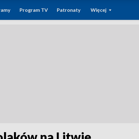
ramy
Program TV
Patronaty
Więcej
Polaków na Litwie