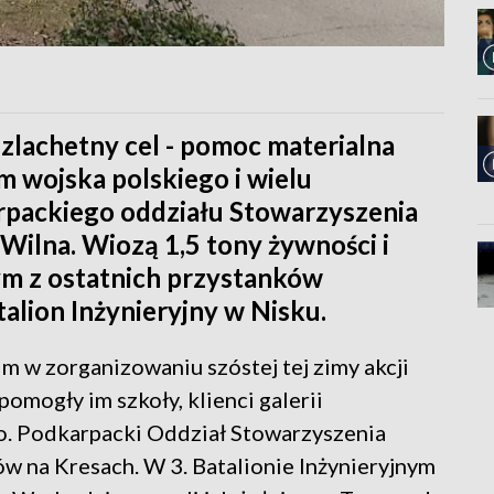
szlachetny cel - pomoc materialna
m wojska polskiego i wielu
arpackiego oddziału Stowarzyszenia
Wilna. Wiozą 1,5 tony żywności i
ym z ostatnich przystanków
alion Inżynieryjny w Nisku.
im w zorganizowaniu szóstej tej zimy akcji
mogły im szkoły, klienci galerii
o. Podkarpacki Oddział Stowarzyszenia
 na Kresach. W 3. Batalionie Inżynieryjnym