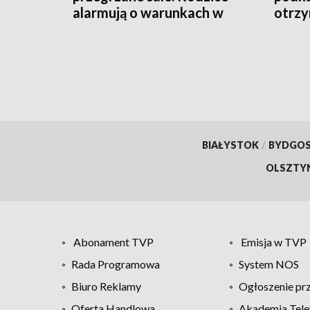
alarmują o warunkach w
otrzy
szpitalu
BIAŁYSTOK
/
BYDGO
OLSZTY
Abonament TVP
Emisja w TVP
Rada Programowa
System NOS
Biuro Reklamy
Ogłoszenie pr
Oferta Handlowa
Akademia Tele