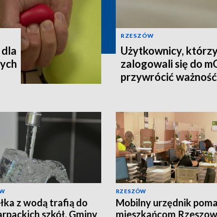
RZESZÓW
 dla
Użytkownicy, którzy
cych
zalogowali się do 
przywrócić ważnoś
ÓW
RZESZÓW
łka z wodą trafią do
Mobilny urzędnik pom
rpackich szkół. Gminy
mieszkańcom Rzeszow