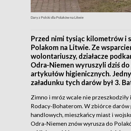
Dary z Polski dla Polaków na Litwie
Przed nimi tysiąc kilometrów i 
Polakom na Litwie. Ze wsparcie
wolontariuszy, działacze podk
Odra-Niemen wyruszyli dziś do 
artykułów higienicznych. Jedn
załadunku tych darów był 3. Bat
Zimno i mróz wcale nie przeszkodziły 
Rodacy-Bohaterom. W zbiórce darów po
handlowych, mieszkańcy miast i wojsk
Odra-Niemen znów wyrusza do Polaków