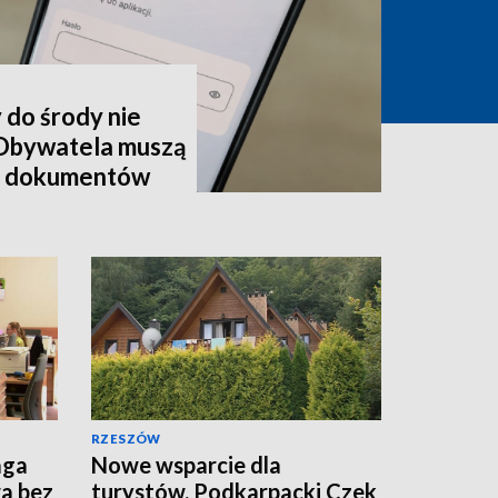
 do środy nie
mObywatela muszą
ć dokumentów
RZESZÓW
aga
Nowe wsparcie dla
a bez
turystów. Podkarpacki Czek