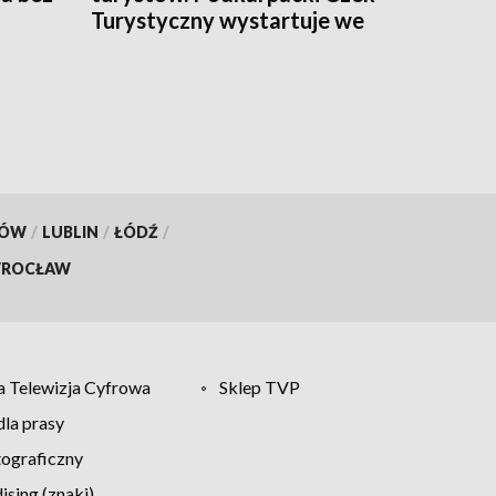
Turystyczny wystartuje we
wrześniu
KÓW
/
LUBLIN
/
ŁÓDŹ
/
ROCŁAW
 Telewizja Cyfrowa
Sklep TVP
la prasy
tograficzny
sing (znaki)