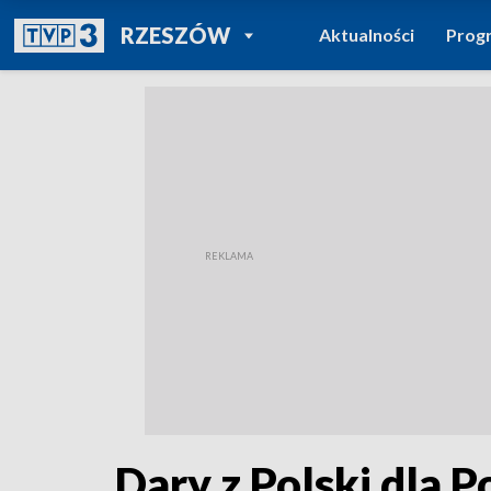
POWRÓT DO
RZESZÓW
Aktualności
Prog
TVP REGIONY
Dary z Polski dla 