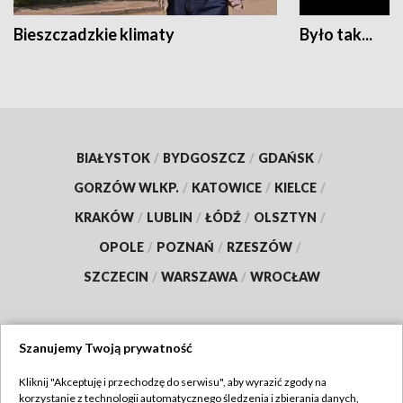
Bieszczadzkie klimaty
Było tak...
BIAŁYSTOK
/
BYDGOSZCZ
/
GDAŃSK
/
GORZÓW WLKP.
/
KATOWICE
/
KIELCE
/
KRAKÓW
/
LUBLIN
/
ŁÓDŹ
/
OLSZTYN
/
OPOLE
/
POZNAŃ
/
RZESZÓW
/
SZCZECIN
/
WARSZAWA
/
WROCŁAW
Szanujemy Twoją prywatność
Dołącz do nas:
Kliknij "Akceptuję i przechodzę do serwisu", aby wyrazić zgody na
korzystanie z technologii automatycznego śledzenia i zbierania danych,
TVP