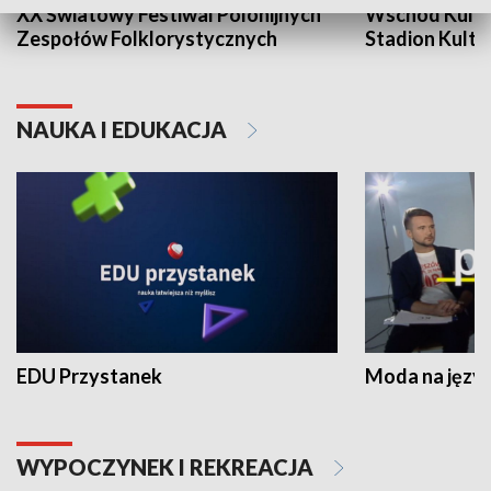
XX Światowy Festiwal Polonijnych
Wschód Kultur
Zespołów Folklorystycznych
Stadion Kultu
NAUKA I EDUKACJA
EDU Przystanek
Moda na język
WYPOCZYNEK I REKREACJA