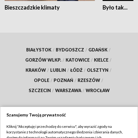
Bieszczadzkie klimaty
Było tak...
BIAŁYSTOK
/
BYDGOSZCZ
/
GDAŃSK
/
GORZÓW WLKP.
/
KATOWICE
/
KIELCE
/
KRAKÓW
/
LUBLIN
/
ŁÓDŹ
/
OLSZTYN
/
OPOLE
/
POZNAŃ
/
RZESZÓW
/
SZCZECIN
/
WARSZAWA
/
WROCŁAW
Szanujemy Twoją prywatność
Dołącz do nas:
Kliknij "Akceptuję i przechodzę do serwisu", aby wyrazić zgody na
korzystanie z technologii automatycznego śledzenia i zbierania danych,
TVP
dostęp do informacji na Twoim urządzeniu końcowym i ich