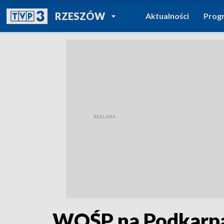
POWRÓT DO
RZESZÓW
Aktualności
Prog
TVP REGIONY
WOŚP na Podkarpaciu