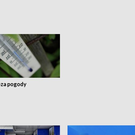
za pogody