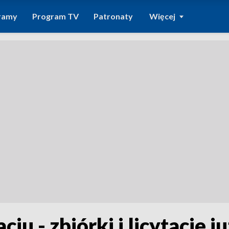
ramy
Program TV
Patronaty
Więcej
 - zbiórki i licytacje ju