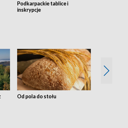
Podkarpackie tablice i
Szlakiem arc
inskrypcje
drewnianej
z
Od pola do stołu
50 lat ochro
przyrodnicz
Zachodnich