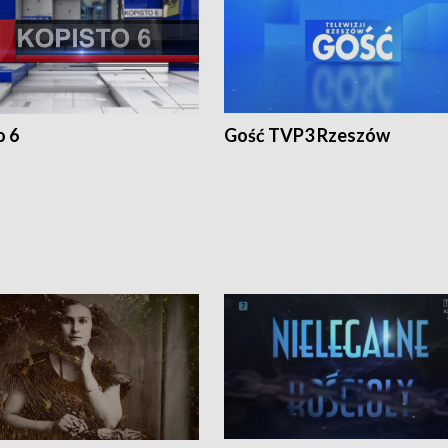
o 6
Gość TVP3 Rzeszów