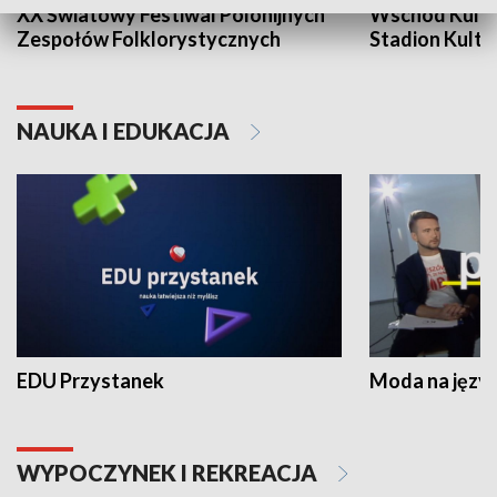
XX Światowy Festiwal Polonijnych
Wschód Kultur
Zespołów Folklorystycznych
Stadion Kultu
NAUKA I EDUKACJA
EDU Przystanek
Moda na język
WYPOCZYNEK I REKREACJA