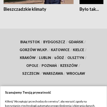
Bieszczadzkie klimaty
Było tak...
BIAŁYSTOK
/
BYDGOSZCZ
/
GDAŃSK
/
GORZÓW WLKP.
/
KATOWICE
/
KIELCE
/
KRAKÓW
/
LUBLIN
/
ŁÓDŹ
/
OLSZTYN
/
OPOLE
/
POZNAŃ
/
RZESZÓW
/
SZCZECIN
/
WARSZAWA
/
WROCŁAW
Szanujemy Twoją prywatność
Dołącz do nas:
Kliknij "Akceptuję i przechodzę do serwisu", aby wyrazić zgody na
korzystanie z technologii automatycznego śledzenia i zbierania danych,
TVP