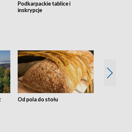
Podkarpackie tablice i
Szlakiem arc
inskrypcje
drewnianej
z
Od pola do stołu
50 lat ochro
przyrodnicz
Zachodnich