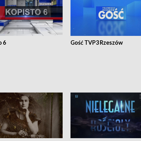
o 6
Gość TVP3 Rzeszów