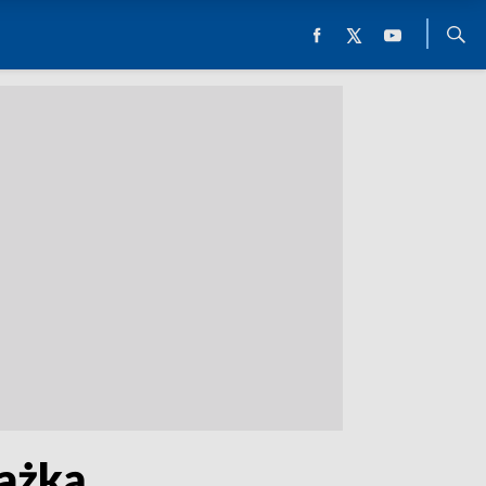
rażką