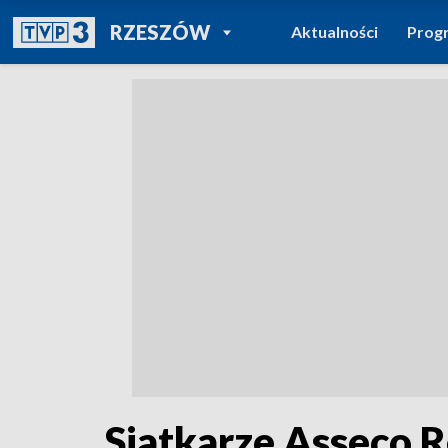
POWRÓT DO
RZESZÓW
Aktualności
Prog
TVP REGIONY
Siatkarze Asseco R