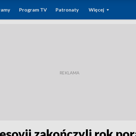
ramy
Program TV
Patronaty
Więcej
esovii zakończyli rok po