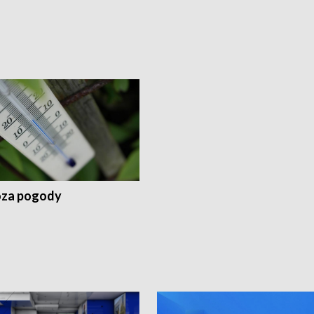
za pogody