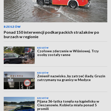
RZESZÓW
Ponad 150 interwencji podkarpackich strażaków po
burzach w regionie
RZESZÓW
Czołowe zderzenie w Wiśniowej. Trzy
osoby zostały ranne
RZESZÓW
Zmienił nazwisko, by zatrzeć ślady. Gruzin
zatrzymany na granicy w Medyce
RZESZÓW
Pijana 36-latka tonęła na kąpielisku w
Cieszanowie. Kobieta miała ponad 5
promili