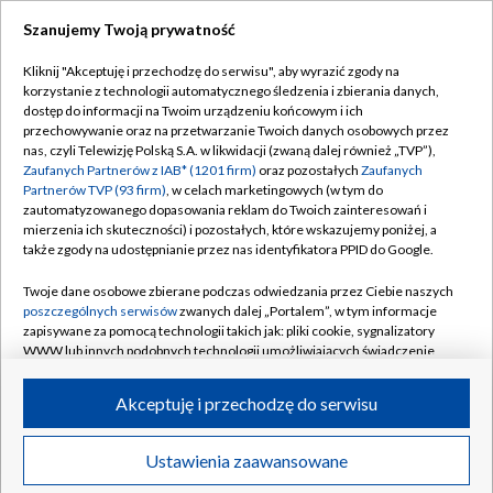
Szanujemy Twoją prywatność
Dołącz do nas:
Kliknij "Akceptuję i przechodzę do serwisu", aby wyrazić zgody na
korzystanie z technologii automatycznego śledzenia i zbierania danych,
TVP
dostęp do informacji na Twoim urządzeniu końcowym i ich
Abonament TVP
przechowywanie oraz na przetwarzanie Twoich danych osobowych przez
Regulamin TVP
nas, czyli Telewizję Polską S.A. w likwidacji (zwaną dalej również „TVP”),
Emisja w TVP
Polityka prywatności
Zaufanych Partnerów z IAB* (1201 firm)
oraz pozostałych
Zaufanych
Partnerów TVP (93 firm)
, w celach marketingowych (w tym do
Centrum informacji TVP
Moje zgody
zautomatyzowanego dopasowania reklam do Twoich zainteresowań i
mierzenia ich skuteczności) i pozostałych, które wskazujemy poniżej, a
Naziemna Telewizja Cyfrowa
Pomoc
także zgody na udostępnianie przez nas identyfikatora PPID do Google.
Sklep TVP
Biuro reklamy
Twoje dane osobowe zbierane podczas odwiedzania przez Ciebie naszych
Rada Programowa
Kontakt
poszczególnych serwisów
zwanych dalej „Portalem”, w tym informacje
zapisywane za pomocą technologii takich jak: pliki cookie, sygnalizatory
System NOS
WWW lub innych podobnych technologii umożliwiających świadczenie
dopasowanych i bezpiecznych usług, personalizację treści oraz reklam,
Informacje o nadawcy
Kanały
udostępnianie funkcji mediów społecznościowych oraz analizowanie
Akceptuję i przechodzę do serwisu
ruchu w Internecie.
Program dla prasy
©2026 Telewizja Polska S.A. w likwidacji
Biuro Reklamy
Twoje dane osobowe zbierane podczas odwiedzania przez Ciebie
Ustawienia zaawansowane
poszczególnych serwisów
na Portalu, takie jak adresy IP, identyfikatory
Ogłoszenie przetargowe
Twoich urządzeń końcowych i identyfikatory plików cookie, informacje o