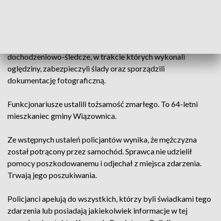
Wczoraj około godz. 8.30, dyżurny jarosławskiej komendy
otrzymał zgłoszenie dotyczące ujawnienia ciała mężczyzny
na ul. Ignasze w Radawie. Na miejscu, policjanci pod
nadzorem prokuratora przeprowadzili czynności
dochodzeniowo-śledcze, w trakcie których wykonali
oględziny, zabezpieczyli ślady oraz sporządzili
dokumentację fotograficzną.
Funkcjonariusze ustalili tożsamość zmarłego. To 64-letni
mieszkaniec gminy Wiązownica.
Ze wstępnych ustaleń policjantów wynika, że mężczyzna
został potrącony przez samochód. Sprawca nie udzielił
pomocy poszkodowanemu i odjechał z miejsca zdarzenia.
Trwają jego poszukiwania.
Policjanci apelują do wszystkich, którzy byli świadkami tego
zdarzenia lub posiadają jakiekolwiek informacje w tej