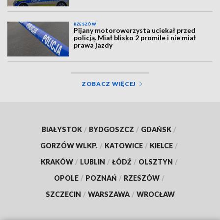
RZESZÓW
Pijany motorowerzysta uciekał przed
policją. Miał blisko 2 promile i nie miał
prawa jazdy
ZOBACZ WIĘCEJ
BIAŁYSTOK
/
BYDGOSZCZ
/
GDAŃSK
/
GORZÓW WLKP.
/
KATOWICE
/
KIELCE
/
KRAKÓW
/
LUBLIN
/
ŁÓDŹ
/
OLSZTYN
/
OPOLE
/
POZNAŃ
/
RZESZÓW
/
SZCZECIN
/
WARSZAWA
/
WROCŁAW