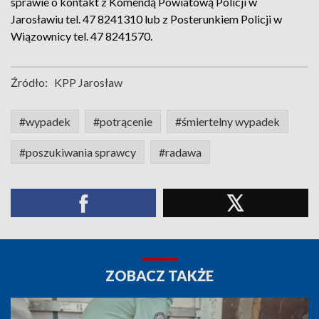
sprawie o kontakt z Komendą Powiatową Policji w
Jarosławiu tel. 47 8241310 lub z Posterunkiem Policji w
Wiązownicy tel. 47 8241570.
Źródło:
KPP Jarosław
#wypadek
#potrącenie
#śmiertelny wypadek
#poszukiwania sprawcy
#radawa
ZOBACZ TAKŻE