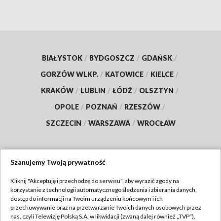
BIAŁYSTOK
/
BYDGOSZCZ
/
GDAŃSK
/
GORZÓW WLKP.
/
KATOWICE
/
KIELCE
/
KRAKÓW
/
LUBLIN
/
ŁÓDŹ
/
OLSZTYN
/
OPOLE
/
POZNAŃ
/
RZESZÓW
/
SZCZECIN
/
WARSZAWA
/
WROCŁAW
Szanujemy Twoją prywatność
Dołącz do nas:
Kliknij "Akceptuję i przechodzę do serwisu", aby wyrazić zgody na
korzystanie z technologii automatycznego śledzenia i zbierania danych,
TVP
dostęp do informacji na Twoim urządzeniu końcowym i ich
Abonament TVP
przechowywanie oraz na przetwarzanie Twoich danych osobowych przez
Regulamin TVP
nas, czyli Telewizję Polską S.A. w likwidacji (zwaną dalej również „TVP”),