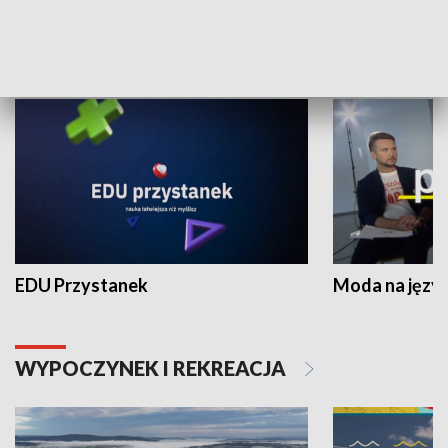
NAUKA I EDUKACJA
EDU Przystanek
Moda na język
WYPOCZYNEK I REKREACJA