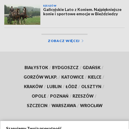
RZESZÓW
Galicyjskie Lato z Koniem. Najpiękniejsze
konie i sportowe emocje w Bieździedzy
ZOBACZ WIĘCEJ
BIAŁYSTOK
/
BYDGOSZCZ
/
GDAŃSK
/
GORZÓW WLKP.
/
KATOWICE
/
KIELCE
/
KRAKÓW
/
LUBLIN
/
ŁÓDŹ
/
OLSZTYN
/
OPOLE
/
POZNAŃ
/
RZESZÓW
/
SZCZECIN
/
WARSZAWA
/
WROCŁAW
Szanujemy Twoją prywatność