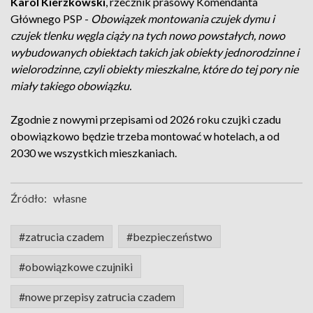
Karol Kierzkowski
, rzecznik prasowy Komendanta
Głównego PSP -
Obowiązek montowania czujek dymu i
czujek tlenku węgla ciąży na tych nowo powstałych, nowo
wybudowanych obiektach takich jak obiekty jednorodzinne i
wielorodzinne, czyli obiekty mieszkalne, które do tej pory nie
miały takiego obowiązku.
Zgodnie z nowymi przepisami od 2026 roku czujki czadu
obowiązkowo będzie trzeba montować w hotelach, a od
2030 we wszystkich mieszkaniach.
Źródło:
własne
#zatrucia czadem
#bezpieczeństwo
#obowiązkowe czujniki
#nowe przepisy zatrucia czadem