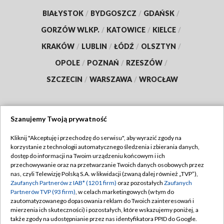
BIAŁYSTOK
/
BYDGOSZCZ
/
GDAŃSK
/
GORZÓW WLKP.
/
KATOWICE
/
KIELCE
/
KRAKÓW
/
LUBLIN
/
ŁÓDŹ
/
OLSZTYN
/
OPOLE
/
POZNAŃ
/
RZESZÓW
/
SZCZECIN
/
WARSZAWA
/
WROCŁAW
Szanujemy Twoją prywatność
Dołącz do nas:
Kliknij "Akceptuję i przechodzę do serwisu", aby wyrazić zgody na
korzystanie z technologii automatycznego śledzenia i zbierania danych,
TVP
dostęp do informacji na Twoim urządzeniu końcowym i ich
Abonament TVP
przechowywanie oraz na przetwarzanie Twoich danych osobowych przez
Regulamin TVP
nas, czyli Telewizję Polską S.A. w likwidacji (zwaną dalej również „TVP”),
Emisja w TVP
Polityka prywatności
Zaufanych Partnerów z IAB* (1201 firm)
oraz pozostałych
Zaufanych
Partnerów TVP (93 firm)
, w celach marketingowych (w tym do
Centrum informacji TVP
Moje zgody
zautomatyzowanego dopasowania reklam do Twoich zainteresowań i
mierzenia ich skuteczności) i pozostałych, które wskazujemy poniżej, a
Naziemna Telewizja Cyfrowa
Pomoc
także zgody na udostępnianie przez nas identyfikatora PPID do Google.