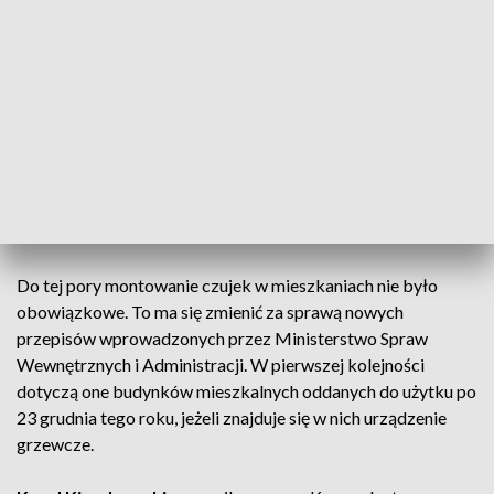
się tlenku węgla, w niewielkiej łazience może dojść do
nieodwracalnych zmian w organizmie człowieka.
Andrzej Włodyka
, kierownik SOR w Szpitalu MSWiA w
Rzeszowie
- Objawy u osób starszych to przede wszystkim
bóle, zawroty głowy. Pojawiają się nudności, następnie wraz z
postępem zatrucia wymioty, zaburzenia postrzegania,
zaburzenia widzenia, utrata świadomości, drgawki do zgonu
włącznie.
Do tej pory montowanie czujek w mieszkaniach nie było
obowiązkowe. To ma się zmienić za sprawą nowych
przepisów wprowadzonych przez Ministerstwo Spraw
Wewnętrznych i Administracji. W pierwszej kolejności
dotyczą one budynków mieszkalnych oddanych do użytku po
23 grudnia tego roku, jeżeli znajduje się w nich urządzenie
grzewcze.