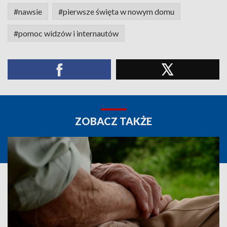
#nawsie
#pierwsze święta w nowym domu
#pomoc widzów i internautów
ZOBACZ TAKŻE