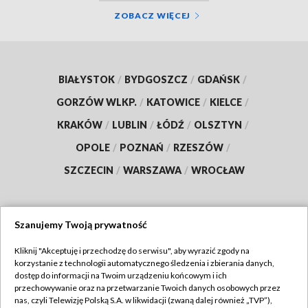
ZOBACZ WIĘCEJ
BIAŁYSTOK
/
BYDGOSZCZ
/
GDAŃSK
/
GORZÓW WLKP.
/
KATOWICE
/
KIELCE
/
KRAKÓW
/
LUBLIN
/
ŁÓDŹ
/
OLSZTYN
/
OPOLE
/
POZNAŃ
/
RZESZÓW
/
SZCZECIN
/
WARSZAWA
/
WROCŁAW
Szanujemy Twoją prywatność
Dołącz do nas:
Kliknij "Akceptuję i przechodzę do serwisu", aby wyrazić zgody na
korzystanie z technologii automatycznego śledzenia i zbierania danych,
TVP
dostęp do informacji na Twoim urządzeniu końcowym i ich
Abonament TVP
przechowywanie oraz na przetwarzanie Twoich danych osobowych przez
Regulamin TVP
nas, czyli Telewizję Polską S.A. w likwidacji (zwaną dalej również „TVP”),