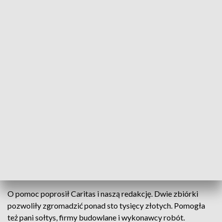
Mały dom. 65 metrów kwadratowych, a radość tak wielka, że
trudno opisać ją słowami. Pani Marzena i jej
niepełnosprawna, chora mama wreszcie mają 2 małe
sypialnie, pokój dzienny, kuchnię z prawdziwego zdarzenia,
kotłownie i centralne ogrzewanie i pierwszą w życiu łazienkę.
To było ich największe marzenie.
Warunki w jakich przez lata żyły mieszkanki Nawsia były
tragiczne. Ponad stuletni dom, przeżarty przez korniki, z
opadającym dachem, z dziurami w ścianach. Pełen myszy i
szczurów. Z piecykiem, który pochłaniał tony drewna, a i tak
nie dawał ciepła. Z klepiskiem w korytarzu i wodą kapiącą z
rury. Dobrze, że pewnego dnia zawitał tu kuzyn, który chciał
zobaczyć dom swoich przodków.
O pomoc poprosił Caritas i naszą redakcję. Dwie zbiórki
pozwoliły zgromadzić ponad sto tysięcy złotych. Pomogła
też pani sołtys, firmy budowlane i wykonawcy robót.