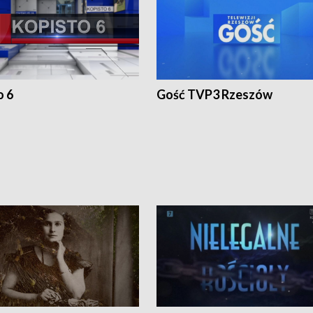
o 6
Gość TVP3 Rzeszów