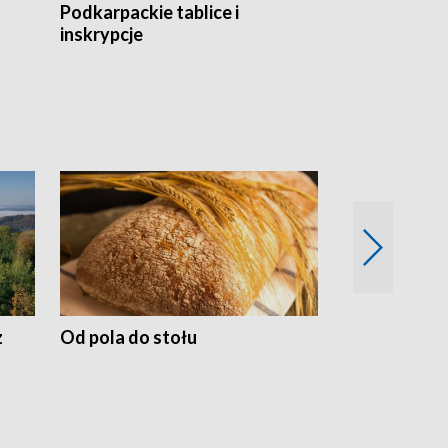
Podkarpackie tablice i
Szlakiem arc
inskrypcje
drewnianej
z
Od pola do stołu
50 lat ochro
przyrodnicz
Zachodnich