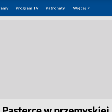
ramy
Program TV
Patronaty
Więcej
 Pasterce w przemyskiej