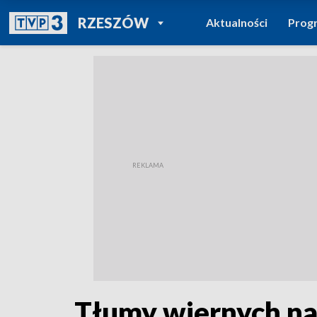
POWRÓT DO
RZESZÓW
Aktualności
Prog
TVP REGIONY
Tłumy wiernych na