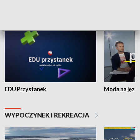
NAUKA I EDUKACJA
EDU Przystanek
Moda na język
WYPOCZYNEK I REKREACJA