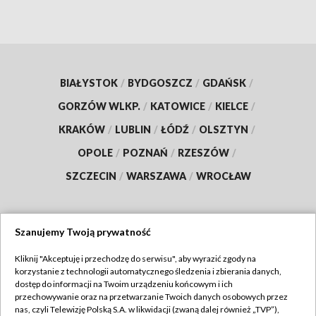
BIAŁYSTOK
/
BYDGOSZCZ
/
GDAŃSK
/
GORZÓW WLKP.
/
KATOWICE
/
KIELCE
/
KRAKÓW
/
LUBLIN
/
ŁÓDŹ
/
OLSZTYN
/
OPOLE
/
POZNAŃ
/
RZESZÓW
/
SZCZECIN
/
WARSZAWA
/
WROCŁAW
Szanujemy Twoją prywatność
Dołącz do nas:
Kliknij "Akceptuję i przechodzę do serwisu", aby wyrazić zgody na
korzystanie z technologii automatycznego śledzenia i zbierania danych,
TVP
dostęp do informacji na Twoim urządzeniu końcowym i ich
Abonament TVP
przechowywanie oraz na przetwarzanie Twoich danych osobowych przez
Regulamin TVP
nas, czyli Telewizję Polską S.A. w likwidacji (zwaną dalej również „TVP”),