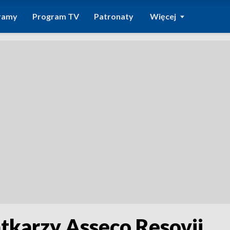
ramy
Program TV
Patronaty
Więcej
tkarzy Asseco Resovii