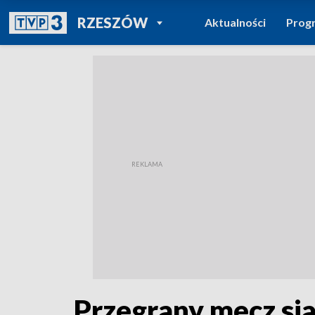
POWRÓT DO
RZESZÓW
Aktualności
Prog
TVP REGIONY
Przegrany mecz sia