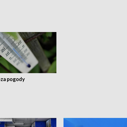
za pogody