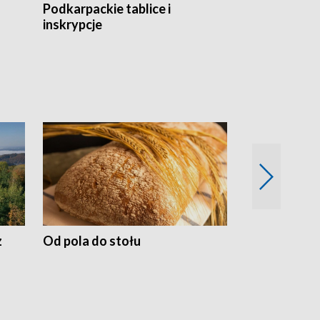
Podkarpackie tablice i
Szlakiem arc
inskrypcje
drewnianej
z
Od pola do stołu
50 lat ochro
przyrodnicz
Zachodnich