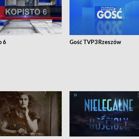
o 6
Gość TVP3 Rzeszów