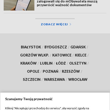
zalogowali się do mObywatela muszą
przywrócić ważność dokumentów
ZOBACZ WIĘCEJ
BIAŁYSTOK
/
BYDGOSZCZ
/
GDAŃSK
/
GORZÓW WLKP.
/
KATOWICE
/
KIELCE
/
KRAKÓW
/
LUBLIN
/
ŁÓDŹ
/
OLSZTYN
/
OPOLE
/
POZNAŃ
/
RZESZÓW
/
SZCZECIN
/
WARSZAWA
/
WROCŁAW
Szanujemy Twoją prywatność
Dołącz do nas:
Kliknij "Akceptuję i przechodzę do serwisu", aby wyrazić zgody na