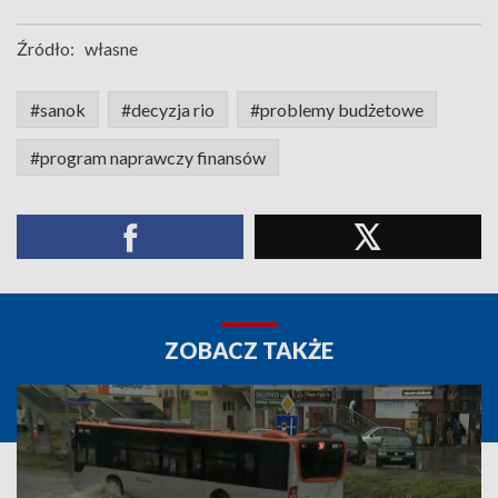
Źródło:
własne
#sanok
#decyzja rio
#problemy budżetowe
#program naprawczy finansów
ZOBACZ TAKŻE