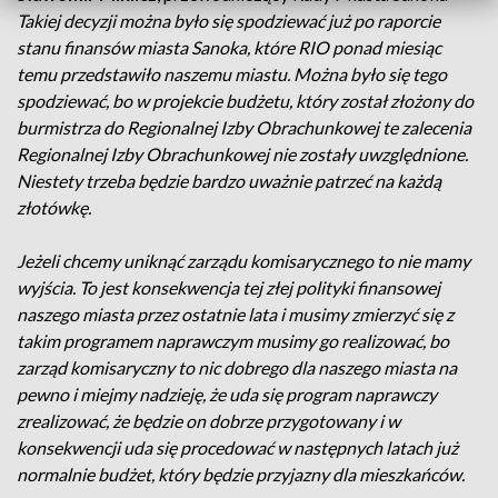
Takiej decyzji można było się spodziewać już po raporcie
stanu finansów miasta Sanoka, które RIO ponad miesiąc
temu przedstawiło naszemu miastu. Można było się tego
spodziewać, bo w projekcie budżetu, który został złożony do
burmistrza do Regionalnej Izby Obrachunkowej te zalecenia
Regionalnej Izby Obrachunkowej nie zostały uwzględnione.
Niestety trzeba będzie bardzo uważnie patrzeć na każdą
złotówkę.
Jeżeli chcemy uniknąć zarządu komisarycznego to nie mamy
wyjścia. To jest konsekwencja tej złej polityki finansowej
naszego miasta przez ostatnie lata i musimy zmierzyć się z
takim programem naprawczym musimy go realizować, bo
zarząd komisaryczny to nic dobrego dla naszego miasta na
pewno i miejmy nadzieję, że uda się program naprawczy
zrealizować, że będzie on dobrze przygotowany i w
konsekwencji uda się procedować w następnych latach już
normalnie budżet, który będzie przyjazny dla mieszkańców.