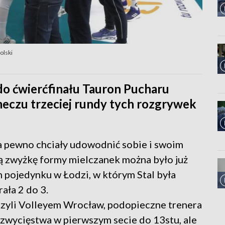
olski
do ćwierćfinału Tauron Pucharu
 meczu trzeciej rundy tych rozgrywek
a pewno chciały udowodnić sobie i swoim
tą zwyżkę formy mielczanek można było już
pojedynku w Łodzi, w którym Stal była
rała 2 do 3.
czyli Volleyem Wrocław, podopieczne trenera
 zwycięstwa w pierwszym secie do 13stu, ale