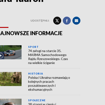
UDOSTĘPNIJ:
AJNOWSZE INFORMACJE
SPORT
74 załogi na starcie 35.
MARMA Samochodowego
Rajdu Rzeszowskiego. Czas
na wielkie ściganie
HISTORIA
Polska i Ukraina rozmawiają o
kolejnych pracach
poszukiwawczych i
ekshumacyjnych
SPOŁECZNE
38 stopni w cieniu i