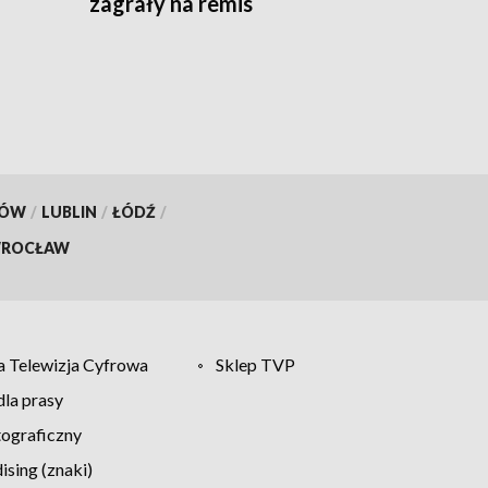
zagrały na remis
KÓW
/
LUBLIN
/
ŁÓDŹ
/
ROCŁAW
 Telewizja Cyfrowa
Sklep TVP
la prasy
tograficzny
sing (znaki)