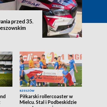
ania przed 35.
eszowskim
RZESZÓW
end
Piłkarski rollercoaster w
z
Mielcu. Stal i Podbeskidzie