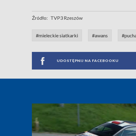
Źródło:
TVP3 Rzeszów
#mieleckie siatkarki
#awans
#pucha
UDOSTĘPNIJ NA FACEBOOKU