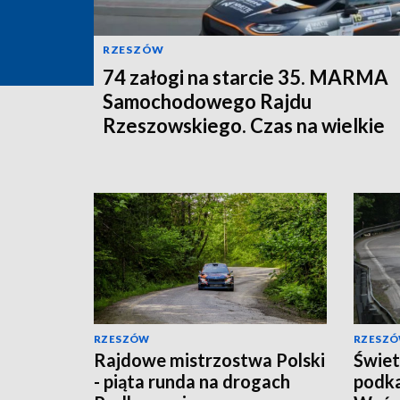
RZESZÓW
74 załogi na starcie 35. MARMA
Samochodowego Rajdu
Rzeszowskiego. Czas na wielkie
ściganie
RZESZÓW
RZESZ
Rajdowe mistrzostwa Polski
Świet
- piąta runda na drogach
podka