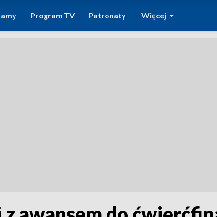
ramy
Program TV
Patronaty
Więcej
i z awansem do ćwierćfin