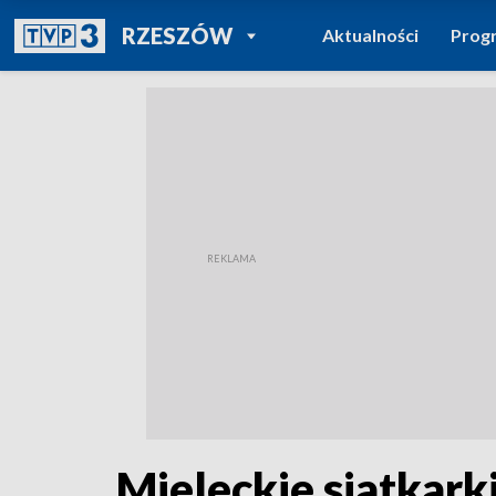
POWRÓT DO
RZESZÓW
Aktualności
Prog
TVP REGIONY
Mieleckie siatkark