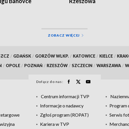
igu Banovce
Rzeszowa
ZOBACZ WIĘCEJ
SZCZ
/
GDAŃSK
/
GORZÓW WLKP.
/
KATOWICE
/
KIELCE
/
KRA
N
/
OPOLE
/
POZNAŃ
/
RZESZÓW
/
SZCZECIN
/
WARSZAWA
/
W
Dołącz do nas:
Centrum informacji TVP
Naziemna
Informacje o nadawcy
Program d
zetargowe
Zgłoś program (ROPAT)
Serwis fo
wizyjna
Kariera w TVP
Merchandi