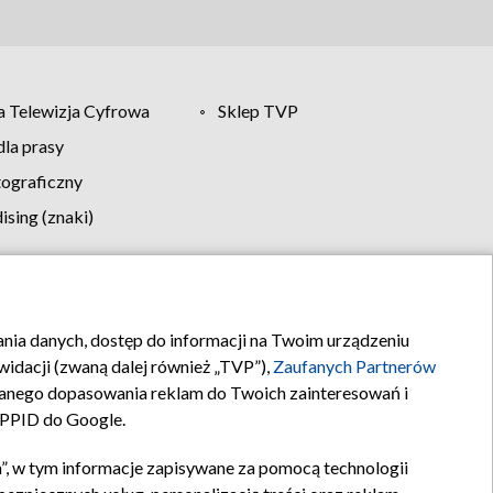
 Telewizja Cyfrowa
Sklep TVP
la prasy
tograficzny
sing (znaki)
klamy
Kontakt
rania danych, dostęp do informacji na Twoim urządzeniu
idacji (zwaną dalej również „TVP”),
Zaufanych Partnerów
anego dopasowania reklam do Twoich zainteresowań i
a PPID do Google.
”, w tym informacje zapisywane za pomocą technologii