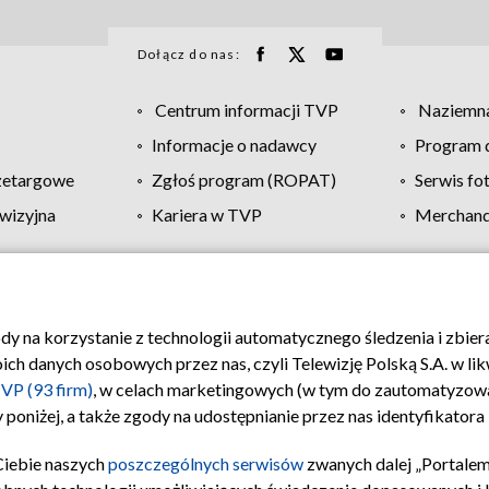
Dołącz do nas:
Centrum informacji TVP
Naziemna
Informacje o nadawcy
Program d
zetargowe
Zgłoś program (ROPAT)
Serwis fo
wizyjna
Kariera w TVP
Merchandi
Polityka prywatności
Moje zgody
Pomoc
Biuro re
ody na korzystanie z technologii automatycznego śledzenia i zbie
 danych osobowych przez nas, czyli Telewizję Polską S.A. w likw
VP (93 firm)
, w celach marketingowych (w tym do zautomatyzow
 poniżej, a także zgody na udostępnianie przez nas identyfikator
Ciebie naszych
poszczególnych serwisów
zwanych dalej „Portalem