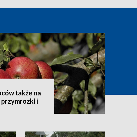
oców także na
przymrozki i