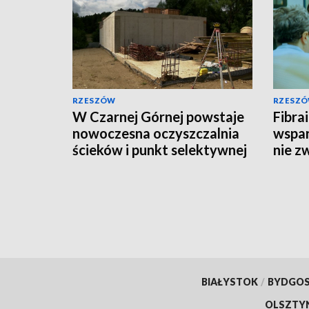
RZESZÓW
RZESZ
W Czarnej Górnej powstaje
Fibra
nowoczesna oczyszczalnia
wspar
ścieków i punkt selektywnej
nie z
zbiórki odpadów
BIAŁYSTOK
/
BYDGO
OLSZTY