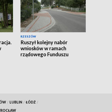
RZESZÓW
racja.
Ruszył kolejny nabór
w
wniosków w ramach
rządowego Funduszu
Rozwoju Dróg
KÓW
/
LUBLIN
/
ŁÓDŹ
/
ROCŁAW