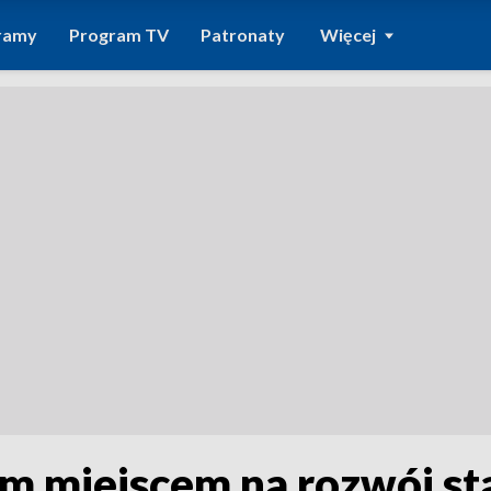
ramy
Program TV
Patronaty
Więcej
m miejscem na rozwój s