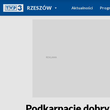
POWRÓT DO
RZESZÓW
Aktualności
Prog
TVP REGIONY
Podkarpacie dobry