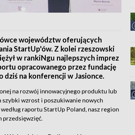
ołówce województw oferujących
ania StartUp'ów. Z kolei rzeszowski
iężył w rankiNgu najlepszych imprez
portu opracowanego przez fundację
 dziś na konferencji w Jasionce.
ionej na rozwój innowacyjnego produktu lub
im szybki wzrost i poszukiwanie nowych
 według raportu StartUp Poland, nasz region
h przedsięwzięć.