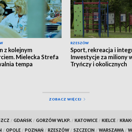
ÓW
RZESZÓW
in z kolejnym
Sport, rekreacja i integ
ciem. Mielecka Strefa
Inwestycje za miliony 
walnia tempa
Tryńczy i okolicznych
gminach
ZOBACZ WIĘCEJ
SZCZ
/
GDAŃSK
/
GORZÓW WLKP.
/
KATOWICE
/
KIELCE
/
KRA
N
/
OPOLE
/
POZNAŃ
/
RZESZÓW
/
SZCZECIN
/
WARSZAWA
/
W