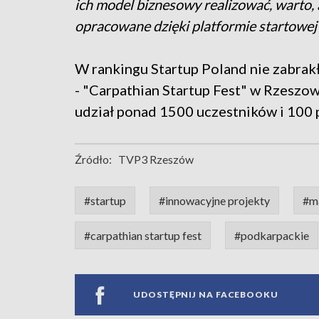
ich model biznesowy realizować, warto, 
opracowane dzięki platformie startowej 
W rankingu Startup Poland nie zabrak
- "Carpathian Startup Fest" w Rzeszow
udział ponad 1500 uczestników i 100 
Źródło:
TVP3 Rzeszów
#startup
#innowacyjne projekty
#ma
#carpathian startup fest
#podkarpackie
UDOSTĘPNIJ NA FACEBOOKU