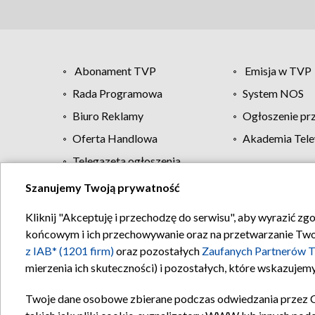
Abonament TVP
Emisja w TVP
Rada Programowa
System NOS
Biuro Reklamy
Ogłoszenie pr
Oferta Handlowa
Akademia Tele
Telegazeta ogłoszenia
Szanujemy Twoją prywatność
Regulamin TVP
Kliknij "Akceptuję i przechodzę do serwisu", aby wyrazić zg
końcowym i ich przechowywanie oraz na przetwarzanie Twoich
z IAB* (1201 firm)
oraz pozostałych
Zaufanych Partnerów T
mierzenia ich skuteczności) i pozostałych, które wskazujemy
Twoje dane osobowe zbierane podczas odwiedzania przez 